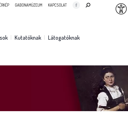
SEARCH:
ÉRKÉP
GABONAMÚZEUM
KAPCSOLAT
Facebook
page
opens
in
ások
Kutatóknak
Látogatóknak
new
window