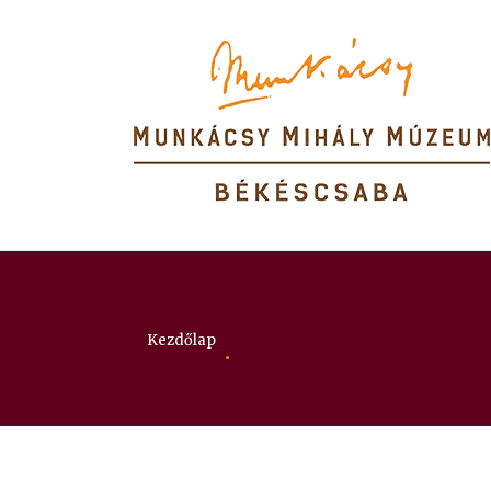
Itt vagy:
Kezdőlap