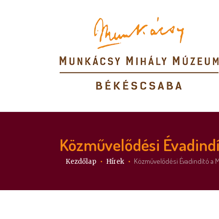
Közművelődési Évadindí
Itt vagy:
Közművelődési Évadindító a 
Kezdőlap
Hírek