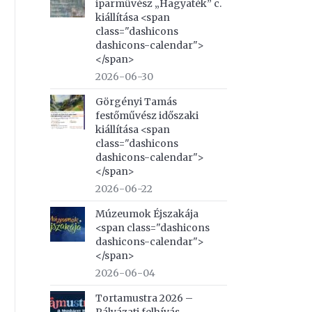
iparművész „Hagyaték” c.
kiállítása <span
class="dashicons
dashicons-calendar">
</span>
2026-06-30
Görgényi Tamás
festőművész időszaki
kiállítása <span
class="dashicons
dashicons-calendar">
</span>
2026-06-22
Múzeumok Éjszakája
<span class="dashicons
dashicons-calendar">
</span>
2026-06-04
Tortamustra 2026 –