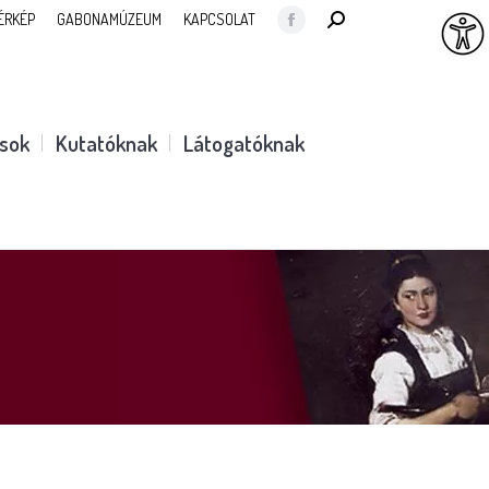
SEARCH:
ÉRKÉP
GABONAMÚZEUM
KAPCSOLAT
Facebook
page
opens
in
ások
Kutatóknak
Látogatóknak
new
window