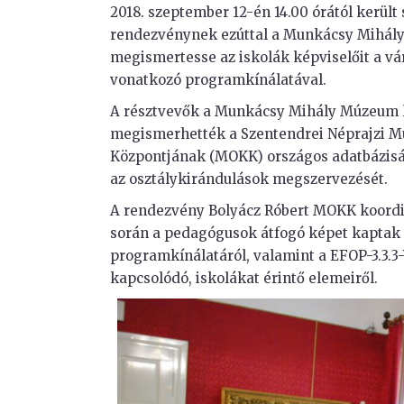
2018. szeptember 12-én 14.00 órától kerül
rendezvénynek ezúttal a Munkácsy Mihály 
megismertesse az iskolák képviselőit a vá
vonatkozó programkínálatával.
A résztvevők a Munkácsy Mihály Múzeum l
megismerhették a Szentendrei Néprajzi 
Központjának (MOKK) országos adatbázisát
az osztálykirándulások megszervezését.
A rendezvény Bolyácz Róbert MOKK koordin
során a pedagógusok átfogó képet kaptak
programkínálatáról, valamint a EFOP-3.3.
kapcsolódó, iskolákat érintő elemeiről.