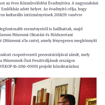
t sor az éves Közművelődési Évadnyitóra. A nagyszabású
Emlékház adott helyet. Az évadnyitó célja, hogy
ros kulturális intézményeinek 2018/19. tanévre
egfontosabb eseményeiről is hallhattak, majd
Múzeum Múzeumi Oktatási és Módszertani
 (Múzeumi a’la carte), amely lényegesen megkönnyíti
átori csoportvezető prezentációjával zárult, mely
 a Múzeumok Őszi Fesztiváljának országos
3-VEKOP-16-2016-00001 projekt közoktatáshoz