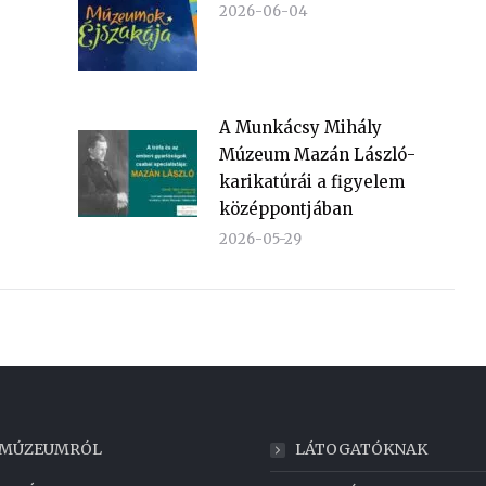
2026-06-04
A Munkácsy Mihály
Múzeum Mazán László-
karikatúrái a figyelem
középpontjában
2026-05-29
 MÚZEUMRÓL
LÁTOGATÓKNAK