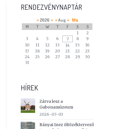
RENDEZVÉNYNAPTÁR
2026
Aug
«
»
«
»
Ma
M
T
W
T
F
S
S
A
1
2
calendar
3
4
5
6
8
9
7
of
10
11
12
13
15
16
14
events
17
18
19
20
21
22
23
24
25
26
27
28
29
30
31
HÍREK
Zárva lesz a
Gabonamúzeum
2026-07-03
Bányai Inez öltözéktervező