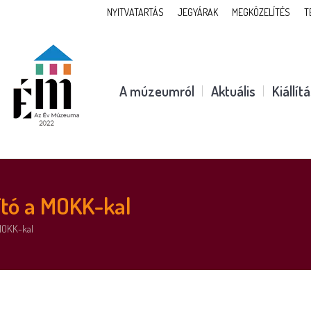
NYITVATARTÁS
JEGYÁRAK
MEGKÖZELÍTÉS
T
A múzeumról
Aktuális
Kiállít
tó a MOKK-kal
MOKK-kal