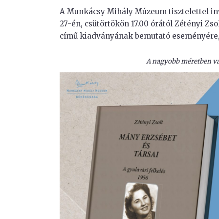
A Munkácsy Mihály Múzeum tisztelettel inv
27-én, csütörtökön 17.00 órától Zétényi Zso
című kiadványának bemutató eseményére,
A nagyobb méretben val