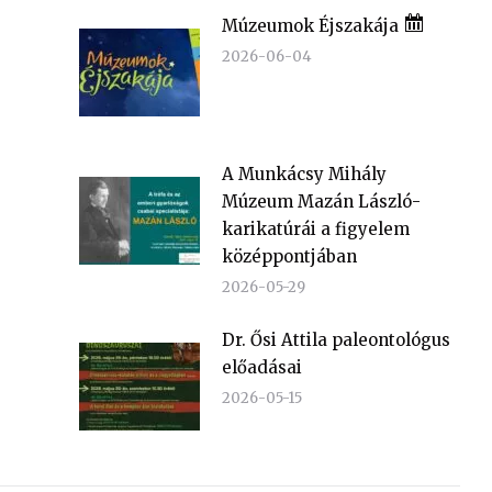
Múzeumok Éjszakája
2026-06-04
A Munkácsy Mihály
Múzeum Mazán László-
karikatúrái a figyelem
középpontjában
2026-05-29
Dr. Ősi Attila paleontológus
előadásai
2026-05-15