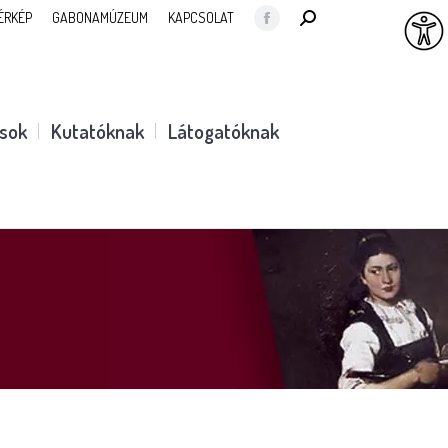
SEARCH:
ÉRKÉP
GABONAMÚZEUM
KAPCSOLAT
Facebook
page
opens
in
ások
Kutatóknak
Látogatóknak
new
window