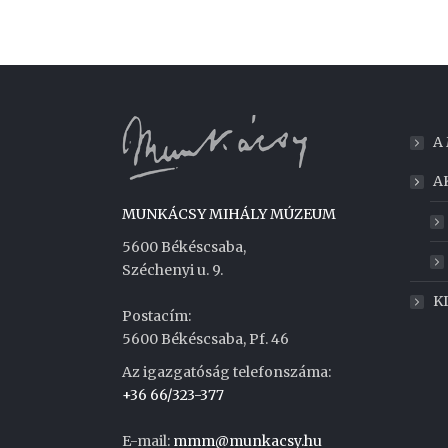
A
A
MUNKÁCSY MIHÁLY MÚZEUM
5600 Békéscsaba,
Széchenyi u. 9.
K
Postacím:
5600 Békéscsaba, Pf. 46
Az igazgatóság telefonszáma:
+36 66/323-377
E-mail:
mmm@munkacsy.hu