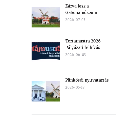
Zárva lesz a
Gabonamúzeum
2026-07-03
Tortamustra 2026 –
Pályázati felhívás
2026-06-03
Pünkösdi nyitvatartás
2026-05-18