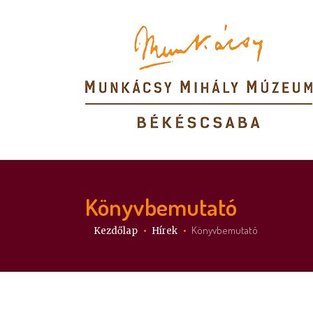
Könyvbemutató
Itt vagy:
Könyvbemutató
Kezdőlap
Hírek