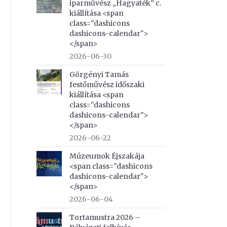
iparművész „Hagyaték” c.
kiállítása <span
class="dashicons
dashicons-calendar">
</span>
2026-06-30
Görgényi Tamás
festőművész időszaki
kiállítása <span
class="dashicons
dashicons-calendar">
</span>
2026-06-22
Múzeumok Éjszakája
<span class="dashicons
dashicons-calendar">
</span>
2026-06-04
Tortamustra 2026 –