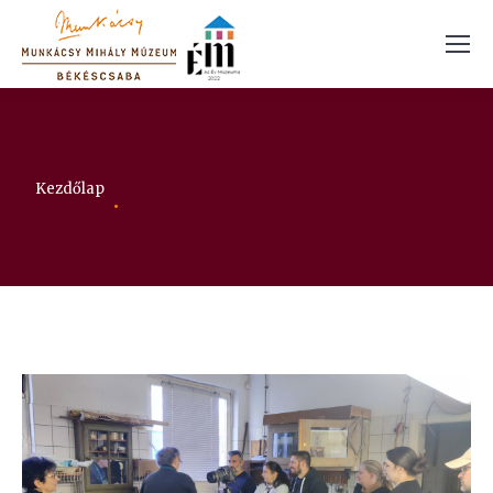
Itt vagy:
Kezdőlap