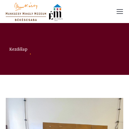
Itt vagy:
Kezdőlap