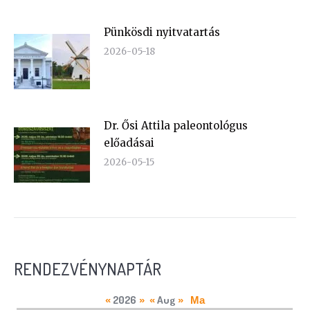
Pünkösdi nyitvatartás
2026-05-18
Dr. Ősi Attila paleontológus
előadásai
2026-05-15
RENDEZVÉNYNAPTÁR
2026
Aug
«
»
«
»
Ma