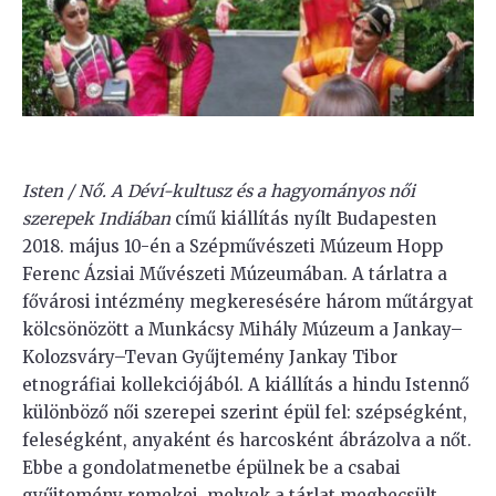
Isten / Nő. A Déví-kultusz és a hagyományos női
szerepek Indiában
című kiállítás nyílt Budapesten
2018. május 10-én a Szépművészeti Múzeum Hopp
Ferenc Ázsiai Művészeti Múzeumában. A tárlatra a
fővárosi intézmény megkeresésére három műtárgyat
kölcsönözött a Munkácsy Mihály Múzeum a Jankay–
Kolozsváry–Tevan Gyűjtemény Jankay Tibor
etnográfiai kollekciójából. A kiállítás a hindu Istennő
különböző női szerepei szerint épül fel: szépségként,
feleségként, anyaként és harcosként ábrázolva a nőt.
Ebbe a gondolatmenetbe épülnek be a csabai
gyűjtemény remekei, melyek a tárlat megbecsült