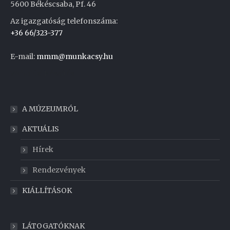
5600 Békéscsaba, Pf. 46
Az igazgatóság telefonszáma:
+36 66/323-377
E-mail:
mmm@munkacsy.hu
Weboldal készítés
A MÚZEUMRÓL
AKTUÁLIS
Hírek
Rendezvények
KIÁLLÍTÁSOK
LÁTOGATÓKNAK