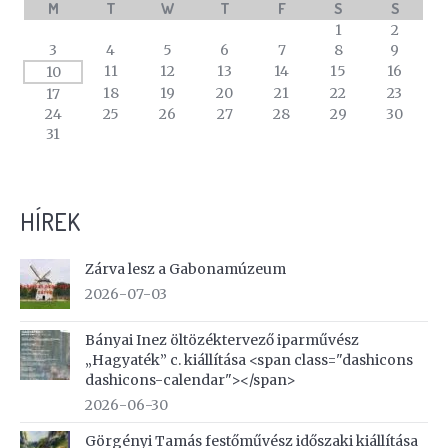
M
T
W
T
F
S
S
A
1
2
calendar
3
4
5
6
7
8
9
of
11
12
13
14
15
16
10
events
18
19
20
21
22
23
17
24
25
26
27
28
29
30
31
HÍREK
Zárva lesz a Gabonamúzeum
2026-07-03
Bányai Inez öltözéktervező iparművész
„Hagyaték” c. kiállítása <span class="dashicons
dashicons-calendar"></span>
2026-06-30
Görgényi Tamás festőművész időszaki kiállítása