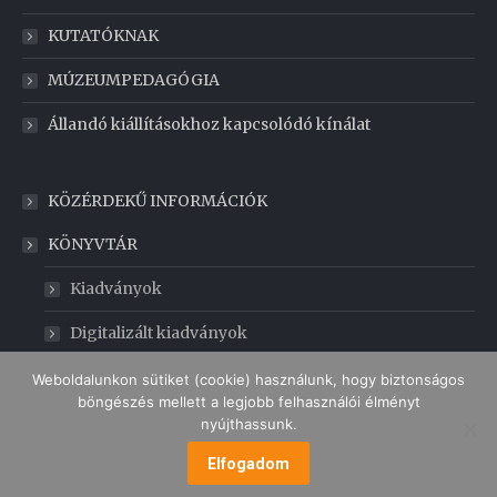
KUTATÓKNAK
MÚZEUMPEDAGÓGIA
Állandó kiállításokhoz kapcsolódó kínálat
KÖZÉRDEKŰ INFORMÁCIÓK
KÖNYVTÁR
Kiadványok
Digitalizált kiadványok
GABONAMÚZEUM
Weboldalunkon sütiket (cookie) használunk, hogy biztonságos
böngészés mellett a legjobb felhasználói élményt
nyújthassunk.
Elfogadom
MENÜ