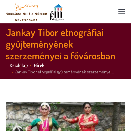
Jankay Tibor etnográfiai
gyűjteményének
szerzeményei a fővárosban
Itt vagy:
Kezdőlap
Hírek
Jankay Tibor etnográfiai gyűjteményének szerzeményei…