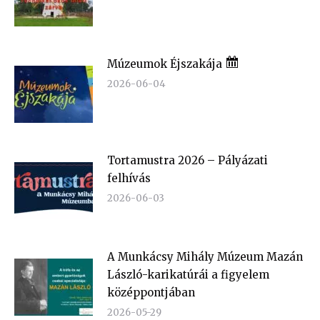
Múzeumok Éjszakája
2026-06-04
Tortamustra 2026 – Pályázati
felhívás
2026-06-03
A Munkácsy Mihály Múzeum Mazán
László-karikatúrái a figyelem
középpontjában
2026-05-29