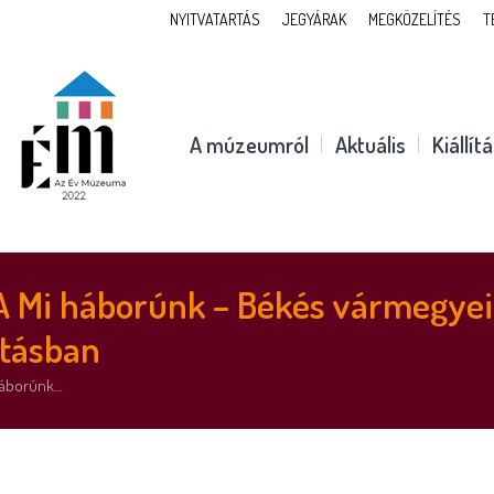
NYITVATARTÁS
JEGYÁRAK
MEGKÖZELÍTÉS
T
A múzeumról
Aktuális
Kiállít
 A Mi háborúnk – Békés vármegyei
lításban
 háborúnk…