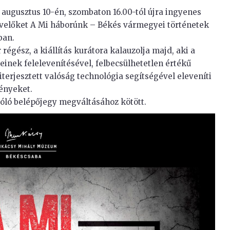
 augusztus 10-én, szombaton 16.00-tól újra ingyenes
edvelőket A Mi háborúnk – Békés vármegyei történetek
ban.
 régész, a kiállítás kurátora kalauzolja majd, aki a
inek felelevenítésével, felbecsülhetetlen értékű
iterjesztett valóság technológia segítségével eleveníti
ényeket.
zóló belépőjegy megváltásához kötött.