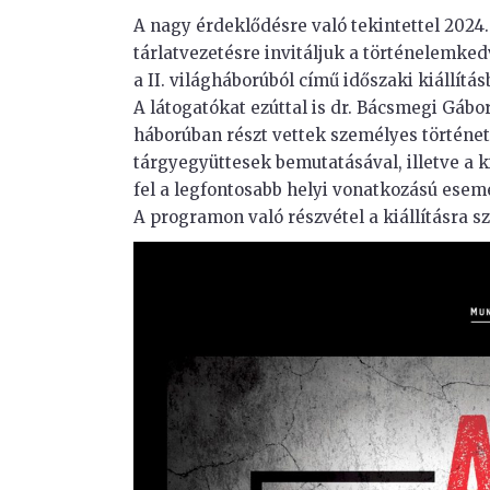
A nagy érdeklődésre való tekintettel 2024.
tárlatvezetésre invitáljuk a történelemk
a II. világháborúból című időszaki kiállítás
A látogatókat ezúttal is dr. Bácsmegi Gábor
háborúban részt vettek személyes története
tárgyegyüttesek bemutatásával, illetve a k
fel a legfontosabb helyi vonatkozású esem
A programon való részvétel a kiállításra s