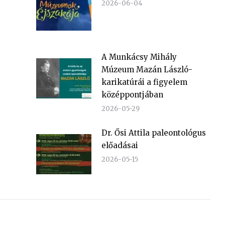
2026-06-04
A Munkácsy Mihály
Múzeum Mazán László-
karikatúrái a figyelem
középpontjában
2026-05-29
Dr. Ősi Attila paleontológus
előadásai
2026-05-15