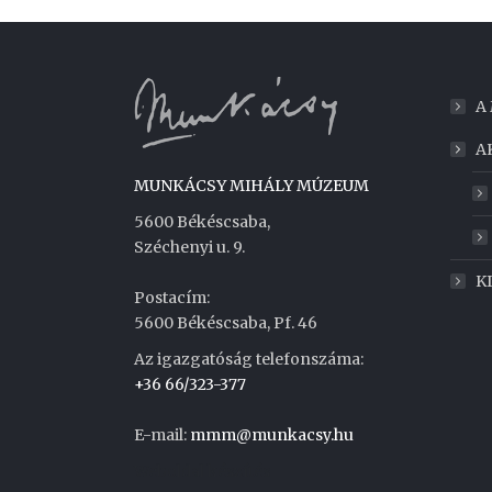
A
A
MUNKÁCSY MIHÁLY MÚZEUM
5600 Békéscsaba,
Széchenyi u. 9.
K
Postacím:
5600 Békéscsaba, Pf. 46
Az igazgatóság telefonszáma:
+36 66/323-377
E-mail:
mmm@munkacsy.hu
Weboldal készítés