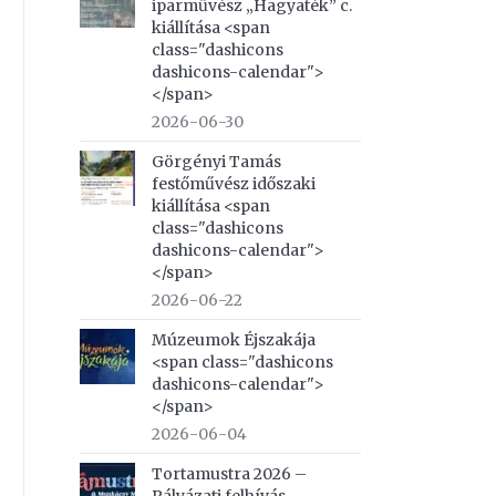
iparművész „Hagyaték” c.
kiállítása <span
class="dashicons
dashicons-calendar">
</span>
2026-06-30
Görgényi Tamás
festőművész időszaki
kiállítása <span
class="dashicons
dashicons-calendar">
</span>
2026-06-22
Múzeumok Éjszakája
<span class="dashicons
dashicons-calendar">
</span>
2026-06-04
Tortamustra 2026 –