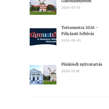
Gabonamúzeum
2026-07-03
Tortamustra 2026 –
Pályázati felhívás
2026-06-03
Pünkösdi nyitvatartás
2026-05-18