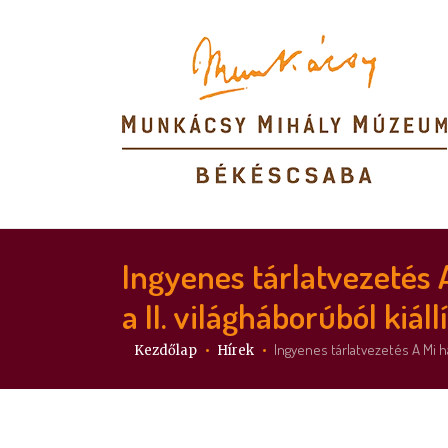
Ingyenes tárlatvezetés
a II. világháborúból kiál
Itt vagy:
Ingyenes tárlatvezetés A Mi
Kezdőlap
Hírek