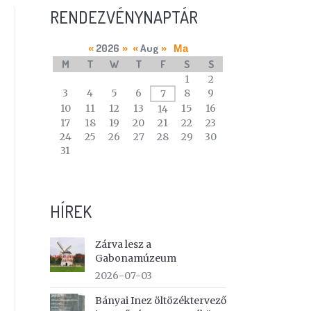
RENDEZVÉNYNAPTÁR
2026
Aug
«
»
«
»
Ma
M
T
W
T
F
S
S
A
1
2
calendar
3
4
5
6
8
9
7
of
10
11
12
13
15
16
14
events
17
18
19
20
21
22
23
24
25
26
27
28
29
30
31
HÍREK
Zárva lesz a
Gabonamúzeum
2026-07-03
Bányai Inez öltözéktervező