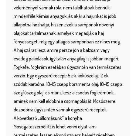
véleménnyel vannak róla, nem találhatóak bennük
mindenféle kémiai anyagok, és akár a hajunkat is jobb
állapotba hozhatja, hiszen ezek a samponok növényi
olajokat tartalmaznak, amelyek megadják a haj
fényességét, míg egy átlagos samponban ez nincs meg.
A haj száraz lesz, amire persze jön a balzsam vagy
esetleg pakolások, így talán anyagilag is jobban megéri.
Fogkefe, fogkrém esetében úgyszintén van természetes
verzió. Egy egyszerű recept: 5 ek. kókuszolaj, 2 ek.
szódabikarbóna, 10-15 csepp borsmenta olaj, 10-15 csepp
szegfűszeg olaj, és máris kész a csodás fogkrémünk,
aminek nem kell eldobni a csomagolását. Mosószerre,
dezodorra úgyszintén vannak egyszerű receptek.
A következő „állomásunk” a konyha.
Mosogatószerből itt is lehet venni olyat, ami
természetes, lassan elkopó szivacs helyett régebben