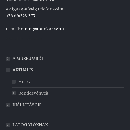
Az igazgatóság telefonszáma:
+36 66/323-377
E-mail:
mmm@munkacsy.hu
Weboldal készítés
A MÚZEUMRÓL
AKTUÁLIS
Hírek
Rendezvények
KIÁLLÍTÁSOK
LÁTOGATÓKNAK