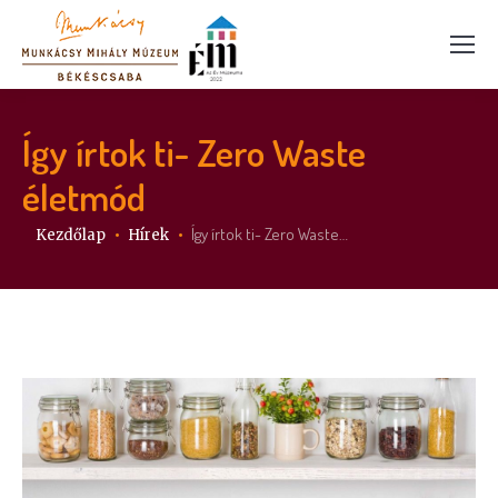
Így írtok ti- Zero Waste
életmód
Itt vagy:
Így írtok ti- Zero Waste…
Kezdőlap
Hírek