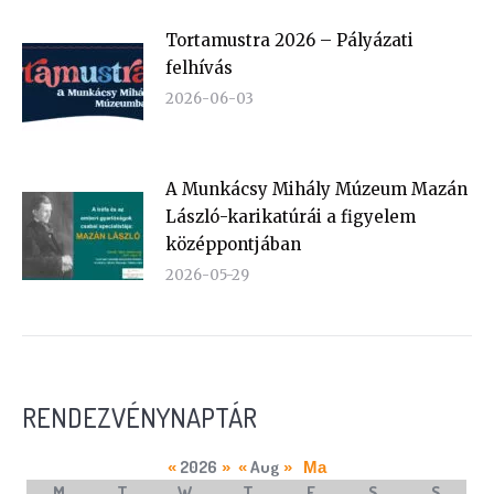
Tortamustra 2026 – Pályázati
felhívás
2026-06-03
A Munkácsy Mihály Múzeum Mazán
László-karikatúrái a figyelem
középpontjában
2026-05-29
RENDEZVÉNYNAPTÁR
2026
Aug
«
»
«
»
Ma
M
T
W
T
F
S
S