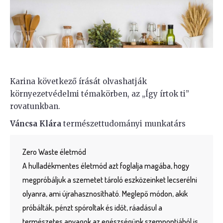
Karina következő írását olvashatják
környezetvédelmi témakörben, az „Így írtok ti”
rovatunkban.
Váncsa Klára
természettudományi munkatárs
Zero Waste életmód
A hulladékmentes életmód azt foglalja magába, hogy
megpróbáljuk a szemetet tároló eszközeinket lecserélni
olyanra, ami újrahasznosítható. Meglepő módon, akik
próbálták, pénzt spóroltak és időt, ráadásul a
természetes anyagok az egészségünk szempontjából is