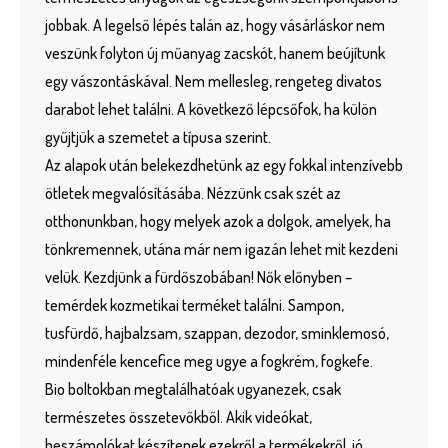
jobbak. A legelső lépés talán az, hogy vásárláskor nem
veszünk folyton új műanyag zacskót, hanem beújítunk
egy vászontáskával. Nem mellesleg, rengeteg divatos
darabot lehet találni. A következő lépcsőfok, ha külön
gyűjtjük a szemetet a típusa szerint.
Az alapok után belekezdhetünk az egy fokkal intenzívebb
ötletek megvalósításába. Nézzünk csak szét az
otthonunkban, hogy melyek azok a dolgok, amelyek, ha
tönkremennek, utána már nem igazán lehet mit kezdeni
velük. Kezdjünk a fürdőszobában! Nők előnyben –
temérdek kozmetikai terméket találni. Sampon,
tusfürdő, hajbalzsam, szappan, dezodor, sminklemosó,
mindenféle kencefice meg ugye a fogkrém, fogkefe.
Bio boltokban megtalálhatóak ugyanezek, csak
természetes összetevőkből. Akik videókat,
beszámolókat készítenek ezekről a termékekről, jó