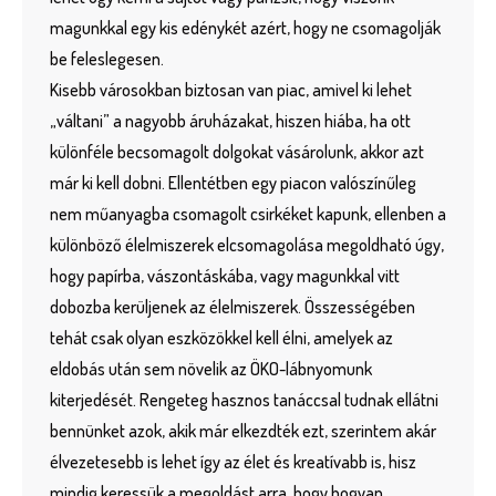
magunkkal egy kis edénykét azért, hogy ne csomagolják
be feleslegesen.
Kisebb városokban biztosan van piac, amivel ki lehet
„váltani” a nagyobb áruházakat, hiszen hiába, ha ott
különféle becsomagolt dolgokat vásárolunk, akkor azt
már ki kell dobni. Ellentétben egy piacon valószínűleg
nem műanyagba csomagolt csirkéket kapunk, ellenben a
különböző élelmiszerek elcsomagolása megoldható úgy,
hogy papírba, vászontáskába, vagy magunkkal vitt
dobozba kerüljenek az élelmiszerek. Összességében
tehát csak olyan eszközökkel kell élni, amelyek az
eldobás után sem növelik az ÖKO-lábnyomunk
kiterjedését. Rengeteg hasznos tanáccsal tudnak ellátni
bennünket azok, akik már elkezdték ezt, szerintem akár
élvezetesebb is lehet így az élet és kreatívabb is, hisz
mindig keressük a megoldást arra, hogy hogyan