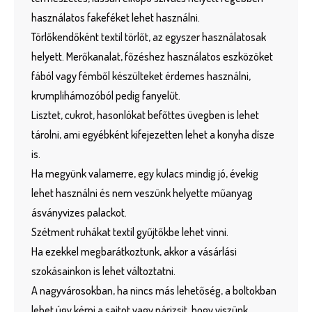
használatos fakeféket lehet használni.
Törlőkendőként textil törlőt, az egyszer használatosak
helyett. Merőkanalat, főzéshez használatos eszközöket
fából vagy fémből készülteket érdemes használni,
krumplihámozóból pedig fanyelűt.
Lisztet, cukrot, hasonlókat befőttes üvegben is lehet
tárolni, ami egyébként kifejezetten lehet a konyha dísze
is.
Ha megyünk valamerre, egy kulacs mindig jó, évekig
lehet használni és nem veszünk helyette műanyag
ásványvizes palackot.
Szétment ruhákat textil gyűjtőkbe lehet vinni.
Ha ezekkel megbarátkoztunk, akkor a vásárlási
szokásainkon is lehet változtatni.
A nagyvárosokban, ha nincs más lehetőség, a boltokban
lehet úgy kérni a sajtot vagy párizsit, hogy viszünk