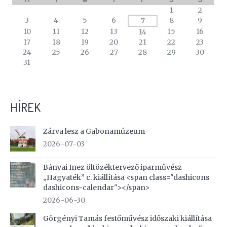
A
1
2
calendar
3
4
5
6
8
9
7
of
10
11
12
13
15
16
14
events
17
18
19
20
21
22
23
24
25
26
27
28
29
30
31
HÍREK
Zárva lesz a Gabonamúzeum
2026-07-03
Bányai Inez öltözéktervező iparművész
„Hagyaték” c. kiállítása <span class="dashicons
dashicons-calendar"></span>
2026-06-30
Görgényi Tamás festőművész időszaki kiállítása