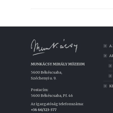
A
A
MUNKÁCSY MIHÁLY MÚZEUM
5600 Békéscsaba,
Széchenyi u. 9.
K
Postacím:
5600 Békéscsaba, Pf. 46
Az igazgatóság telefonszáma:
+36 66/323-377