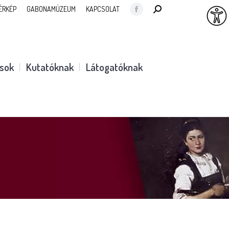
SEARCH:
ÉRKÉP
GABONAMÚZEUM
KAPCSOLAT
Facebook
page
opens
in
ások
Kutatóknak
Látogatóknak
new
window