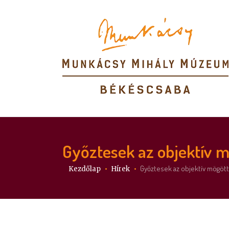
Győztesek az objektív mö
Itt vagy:
Győztesek az objektív mögött 
Kezdőlap
Hírek