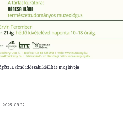
gött II. című időszaki kiállítás meghívója
2025-08-22