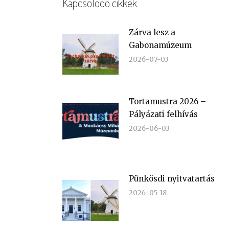
Kapcsolódó cikkek
Zárva lesz a
Gabonamúzeum
2026-07-03
Tortamustra 2026 –
Pályázati felhívás
2026-06-03
Pünkösdi nyitvatartás
2026-05-18