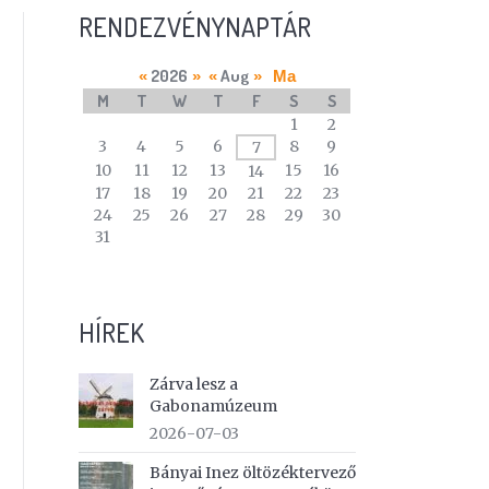
RENDEZVÉNYNAPTÁR
2026
Aug
«
»
«
»
Ma
M
T
W
T
F
S
S
A
1
2
calendar
3
4
5
6
8
9
7
of
10
11
12
13
15
16
14
events
17
18
19
20
21
22
23
24
25
26
27
28
29
30
31
HÍREK
Zárva lesz a
Gabonamúzeum
2026-07-03
Bányai Inez öltözéktervező