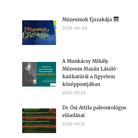
Múzeumok Éjszakája
2026-06-04
A Munkácsy Mihály
Múzeum Mazán László-
karikatúrái a figyelem
középpontjában
2026-05-29
Dr. Ősi Attila paleontológus
előadásai
2026-05-15