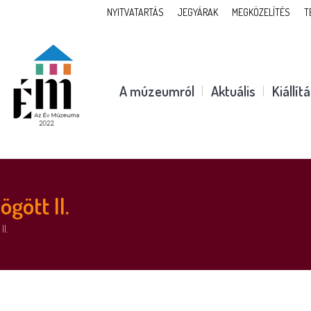
NYITVATARTÁS
JEGYÁRAK
MEGKÖZELÍTÉS
T
A múzeumról
Aktuális
Kiállít
gött II.
II.