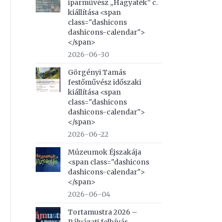
iparművész „Hagyaték” c.
kiállítása <span
class="dashicons
dashicons-calendar">
</span>
2026-06-30
Görgényi Tamás
festőművész időszaki
kiállítása <span
class="dashicons
dashicons-calendar">
</span>
2026-06-22
Múzeumok Éjszakája
<span class="dashicons
dashicons-calendar">
</span>
2026-06-04
Tortamustra 2026 –