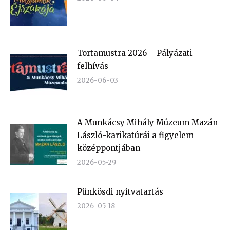
Tortamustra 2026 – Pályázati
felhívás
2026-06-03
A Munkácsy Mihály Múzeum Mazán
László-karikatúrái a figyelem
középpontjában
2026-05-29
Pünkösdi nyitvatartás
2026-05-18