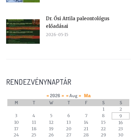
Dr. Ősi Attila paleontológus
előadásai
2026-05-15
RENDEZVÉNYNAPTÁR
2026
Aug
«
»
«
»
Ma
M
T
W
T
F
S
S
A
1
2
calendar
3
4
5
6
7
8
9
of
10
11
12
13
14
15
16
events
17
18
19
20
21
22
23
24
25
26
27
28
29
30