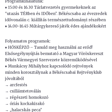
Programkínálatunk:
♦ 15.00 és 16.30 Tárlatvezetés gyermekeknek az
“utazás TÉRben és IDŐben”. Békéscsaba az évezredek
idővonalán c. kiállítás természettudományi részében
♦ 14.00–16.45 Műtárgykereső játék édes ajándékokért
Folyamatos programok:
♦ HŐSKÉPZŐ – Tanuld meg használni az erőd!
Elsősegélynyújtás bemutató a Magyar Vöröskereszt
Békés Vármegyei Szervezete közreműködésével
♦ Munkácsy Mihályhoz kapcsolódó rejtvények
minden korosztálynak a Békéscsabai Rejtvényklub
jóvoltából
→ arcfestés
→ csillámtetoválás
→ régészeti homokozó
→ óriás kockakirakó
→ „halacskás peca”