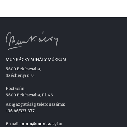
MUNKÁCSY MIHÁLY MÚZEUM
5600 Békéscsaba,
Széchenyi u. 9.
Postacím:
5600 Békéscsaba, Pf. 46
Az igazgatóság telefonszáma:
+36 66/323-377
E-mail:
mmm@munkacsy.hu