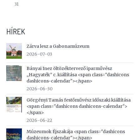
31
HÍREK
Zárva lesz a Gabonamúzeum
2026-07-03
Bányai Inez öltözéktervező iparművész
„Hagyaték” c. kiállítása <span class="dashicons
dashicons-calendar"></span>
2026-06-30
Görgényi Tamás festőművész időszaki kiállítása
<span class="dashicons dashicons-calendar">
</span>
2026-06-22
Múzeumok Éjszakája <span class="dashicons
dashicons-calendar"></span>