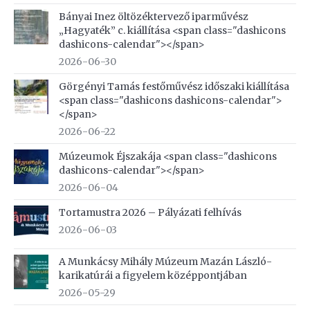
Bányai Inez öltözéktervező iparművész
„Hagyaték” c. kiállítása <span class="dashicons
dashicons-calendar"></span>
2026-06-30
Görgényi Tamás festőművész időszaki kiállítása
<span class="dashicons dashicons-calendar">
</span>
2026-06-22
Múzeumok Éjszakája <span class="dashicons
dashicons-calendar"></span>
2026-06-04
Tortamustra 2026 – Pályázati felhívás
2026-06-03
A Munkácsy Mihály Múzeum Mazán László-
karikatúrái a figyelem középpontjában
2026-05-29