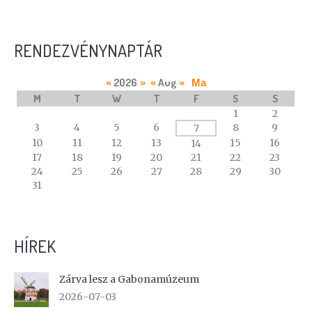
RENDEZVÉNYNAPTÁR
2026
Aug
«
»
«
»
Ma
M
T
W
T
F
S
S
A
1
2
calendar
3
4
5
6
8
9
7
of
10
11
12
13
15
16
14
events
17
18
19
20
21
22
23
24
25
26
27
28
29
30
31
HÍREK
Zárva lesz a Gabonamúzeum
2026-07-03