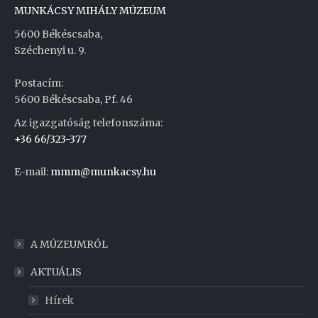
MUNKÁCSY MIHÁLY MÚZEUM
5600 Békéscsaba,
Széchenyi u. 9.
Postacím:
5600 Békéscsaba, Pf. 46
Az igazgatóság telefonszáma:
+36 66/323-377
E-mail:
mmm@munkacsy.hu
Weboldal készítés
A MÚZEUMRÓL
AKTUÁLIS
Hírek