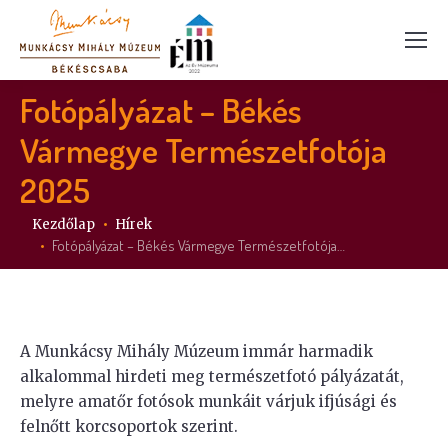
Fotópályázat – Békés
Vármegye Természetfotója
2025
Itt vagy:
Kezdőlap
Hírek
Fotópályázat – Békés Vármegye Természetfotója…
A Munkácsy Mihály Múzeum immár harmadik
alkalommal hirdeti meg természetfotó pályázatát,
melyre amatőr fotósok munkáit várjuk ifjúsági és
felnőtt korcsoportok szerint.