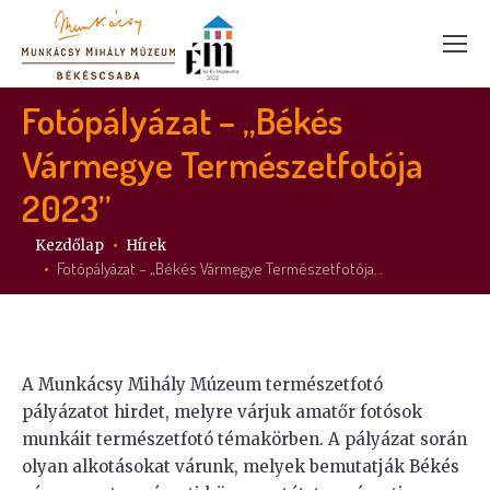
Fotópályázat – „Békés
Vármegye Természetfotója
2023”
Itt vagy:
Kezdőlap
Hírek
Fotópályázat – „Békés Vármegye Természetfotója…
A Munkácsy Mihály Múzeum természetfotó
pályázatot hirdet, melyre várjuk amatőr fotósok
munkáit természetfotó témakörben. A pályázat során
olyan alkotásokat várunk, melyek bemutatják Békés