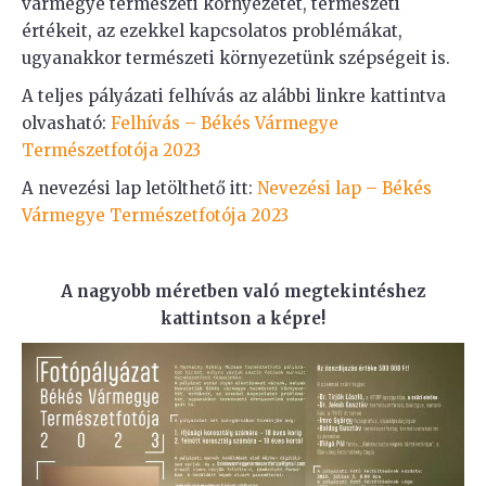
vármegye természeti környezetét, természeti
értékeit, az ezekkel kapcsolatos problémákat,
ugyanakkor természeti környezetünk szépségeit is.
A teljes pályázati felhívás az alábbi linkre kattintva
olvasható:
Felhívás – Békés Vármegye
Természetfotója 2023
A nevezési lap letölthető itt:
Nevezési lap – Békés
Vármegye Természetfotója 2023
A nagyobb méretben való megtekintéshez
kattintson a képre!