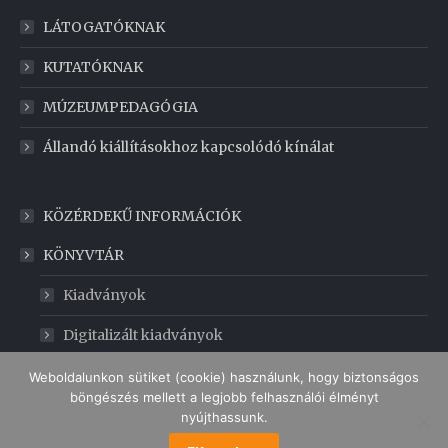
LÁTOGATÓKNAK
KUTATÓKNAK
MÚZEUMPEDAGÓGIA
Állandó kiállításokhoz kapcsolódó kínálat
KÖZÉRDEKŰ INFORMÁCIÓK
KÖNYVTÁR
Kiadványok
Digitalizált kiadványok
GABONAMÚZEUM
Weboldalunkon sütiket (cookie) használunk, hogy biztonságos
böngészés mellett a legjobb felhasználói élményt
nyújthassunk.