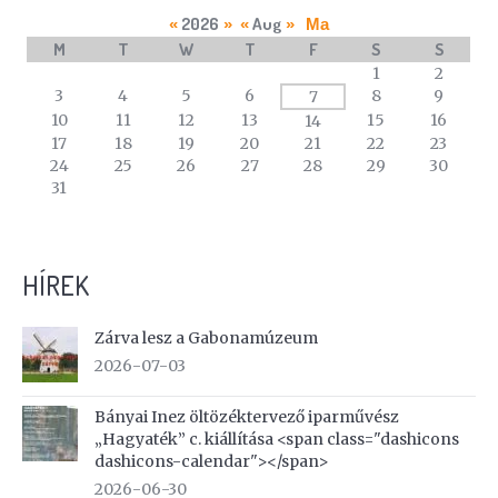
2026
Aug
«
»
«
»
Ma
M
T
W
T
F
S
S
A
1
2
calendar
3
4
5
6
8
9
7
of
10
11
12
13
15
16
14
events
17
18
19
20
21
22
23
24
25
26
27
28
29
30
31
HÍREK
Zárva lesz a Gabonamúzeum
2026-07-03
Bányai Inez öltözéktervező iparművész
„Hagyaték” c. kiállítása <span class="dashicons
dashicons-calendar"></span>
2026-06-30