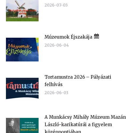
2026-07-03
Múzeumok Éjszakája
2026-06-04
Tortamustra 2026 – Pályázati
felhívás
2026-06-03
A Munkácsy Mihály Múzeum Mazán
László-karikatúrái a figyelem
középpontjában