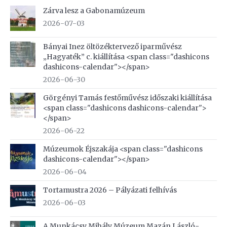
Zárva lesz a Gabonamúzeum
2026-07-03
Bányai Inez öltözéktervező iparművész
„Hagyaték” c. kiállítása <span class="dashicons
dashicons-calendar"></span>
2026-06-30
Görgényi Tamás festőművész időszaki kiállítása
<span class="dashicons dashicons-calendar">
</span>
2026-06-22
Múzeumok Éjszakája <span class="dashicons
dashicons-calendar"></span>
2026-06-04
Tortamustra 2026 – Pályázati felhívás
2026-06-03
A Munkácsy Mihály Múzeum Mazán László-