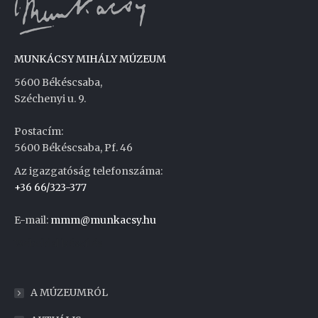
MUNKÁCSY MIHÁLY MÚZEUM
5600 Békéscsaba,
Széchenyi u. 9.
Postacím:
5600 Békéscsaba, Pf. 46
Az igazgatóság telefonszáma:
+36 66/323-377
E-mail:
mmm@munkacsy.hu
Weboldal készítés
A MÚZEUMRÓL