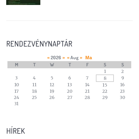
RENDEZVÉNYNAPTÁR
2026
Aug
«
»
«
»
Ma
M
T
W
T
F
S
S
A
1
2
calendar
3
4
5
6
7
9
8
of
10
11
12
13
14
16
15
events
17
18
19
20
21
22
23
24
25
26
27
28
29
30
31
HÍREK