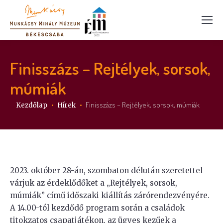
Finisszázs – Rejtélyek, sorsok,
múmiák
Itt vagy:
Finisszázs – Rejtélyek, sorsok, múmiák
Kezdőlap
Hírek
2023. október 28-án, szombaton délután szeretettel
várjuk az érdeklődőket a „Rejtélyek, sorsok,
múmiák” című időszaki kiállítás zárórendezvényére.
A 14.00-tól kezdődő program során a családok
titokzatos csapatjátékon, az ügyes kezűek a