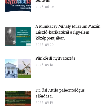
felhívás
2026-06-03
A Munkácsy Mihály Múzeum Mazán
László-karikatúrái a figyelem
középpontjában
2026-05-29
Pünkösdi nyitvatartás
2026-05-18
Dr. Ősi Attila paleontológus
előadásai
2026-05-15