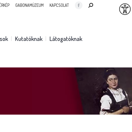
SEARCH:
ÉRKÉP
GABONAMÚZEUM
KAPCSOLAT
Facebook
page
opens
in
ások
Kutatóknak
Látogatóknak
new
window