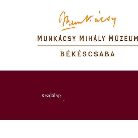
Itt vagy:
Kezdőlap