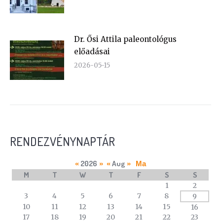
Dr. Ősi Attila paleontológus
előadásai
2026-05-15
RENDEZVÉNYNAPTÁR
2026
Aug
«
»
«
»
Ma
M
T
W
T
F
S
S
A
1
2
calendar
3
4
5
6
7
8
9
of
10
11
12
13
14
15
16
events
17
18
19
20
21
22
23