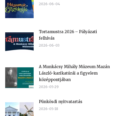
2026-06-04
Tortamustra 2026 – Pályázati
felhívás
2026-06-03
A Munkácsy Mihály Múzeum Mazán
László-karikatúrái a figyelem
középpontjában
2026-05-29
Pünkösdi nyitvatartás
2026-05-18