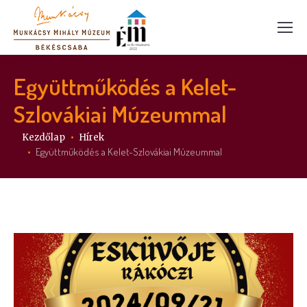
Együttműködés a Kelet-
Szlovákiai Múzeummal
Itt vagy:
Kezdőlap
Hírek
Együttműködés a Kelet-Szlovákiai Múzeummal