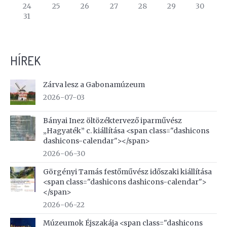
24
25
26
27
28
29
30
31
HÍREK
Zárva lesz a Gabonamúzeum
2026-07-03
Bányai Inez öltözéktervező iparművész
„Hagyaték” c. kiállítása <span class="dashicons
dashicons-calendar"></span>
2026-06-30
Görgényi Tamás festőművész időszaki kiállítása
<span class="dashicons dashicons-calendar">
</span>
2026-06-22
Múzeumok Éjszakája <span class="dashicons