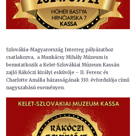
Szlovákia-Magyarország Interreg pályázathoz
csatlakozva, a Munkácsy Mihály Múzeum is
bemutatkozik a Kelet-Szlovákiai Múzeum Kassán
zajló Rákóczi királyi esküvője – II. Ferenc és
Charlotte Amália házasságának 330. évfordulója című
nagyszabású eseményen.