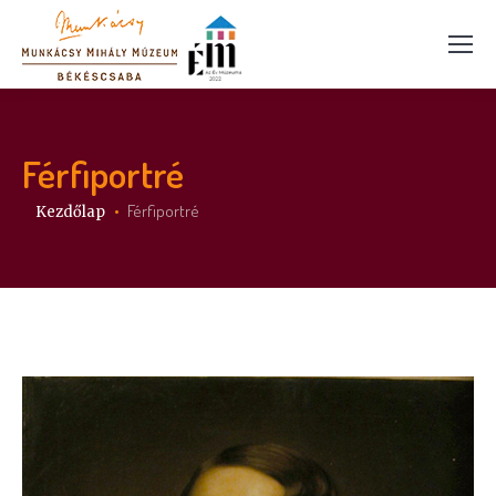
Férfiportré
Itt vagy:
Férfiportré
Kezdőlap