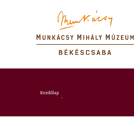
Itt vagy:
Kezdőlap