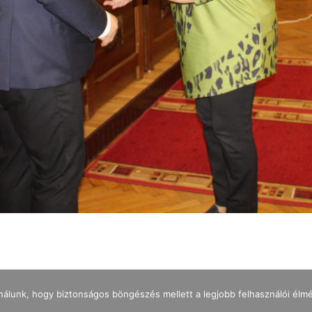
nálunk, hogy biztonságos böngészés mellett a legjobb felhasználói élm
IMPRESSZUM
ADATKEZELÉS
NYITVATARTÁS
JEGYÁRAK