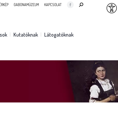
SEARCH:
ÉRKÉP
GABONAMÚZEUM
KAPCSOLAT
Facebook
page
opens
in
ások
Kutatóknak
Látogatóknak
new
window