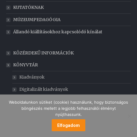
KUTATÓKNAK
MÚZEUMPEDAGÓGIA
Állandó kiállításokhoz kapcsolódó kínálat
KÖZÉRDEKŰ INFORMÁCIÓK
KÖNYVTÁR
Kiadványok
Digitalizált kiadványok
GABONAMÚZEUM
Weboldalunkon sütiket (cookie) használunk, hogy biztonságos
böngészés mellett a legjobb felhasználói élményt
nyújthassunk.
MENÜ
Elfogadom