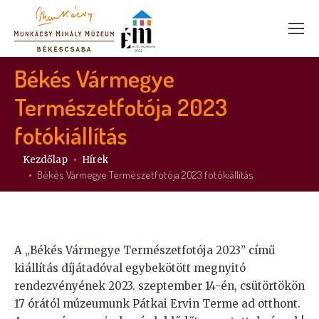
Békés Vármegye
Természetfotója 2023
fotókiállítás
Itt vagy:
Kezdőlap
Hírek
Békés Vármegye Természetfotója 2023 fotókiállítás
A „Békés Vármegye Természetfotója 2023” című
kiállítás díjátadóval egybekötött megnyitó
rendezvényének 2023. szeptember 14-én, csütörtökön
17 órától múzeumunk Pátkai Ervin Terme ad otthont.