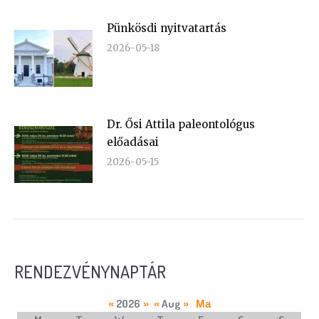
Pünkösdi nyitvatartás
2026-05-18
Dr. Ősi Attila paleontológus
előadásai
2026-05-15
RENDEZVÉNYNAPTÁR
2026
Aug
«
»
«
»
Ma