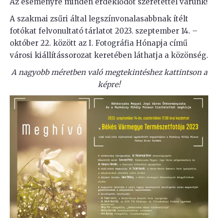
Az eseményre minden érdeklődőt szeretettel várunk!
A szakmai zsűri által legszínvonalasabbnak ítélt
fotókat felvonultató tárlatot 2023. szeptember 14. –
október 22. között az I. Fotográfia Hónapja című
városi kiállítássorozat keretében láthatja a közönség.
A nagyobb méretben való megtekintéshez kattintson a
képre!