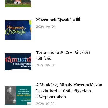
Múzeumok Éjszakája
2026-06-04
Tortamustra 2026 – Pályázati
felhívás
2026-06-03
A Munkácsy Mihály Múzeum Mazán
László-karikatúrái a figyelem
középpontjában
2026-05-29