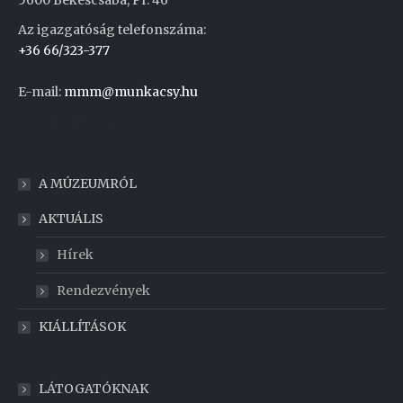
5600 Békéscsaba, Pf. 46
Az igazgatóság telefonszáma:
+36 66/323-377
E-mail:
mmm@munkacsy.hu
Weboldal készítés
A MÚZEUMRÓL
AKTUÁLIS
Hírek
Rendezvények
KIÁLLÍTÁSOK
LÁTOGATÓKNAK