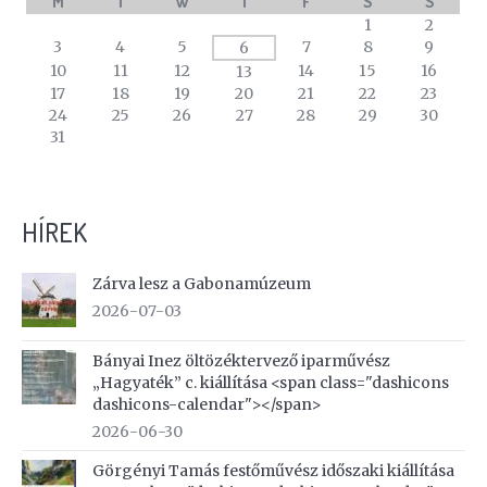
M
T
W
T
F
S
S
A
1
2
calendar
3
4
5
7
8
9
6
of
10
11
12
14
15
16
13
events
17
18
19
20
21
22
23
24
25
26
27
28
29
30
31
HÍREK
Zárva lesz a Gabonamúzeum
2026-07-03
Bányai Inez öltözéktervező iparművész
„Hagyaték” c. kiállítása <span class="dashicons
dashicons-calendar"></span>
2026-06-30
Görgényi Tamás festőművész időszaki kiállítása