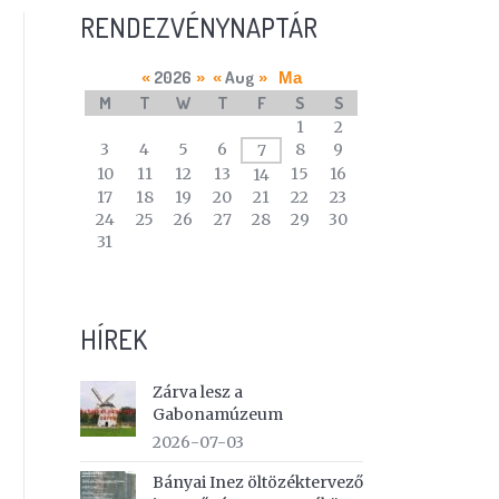
RENDEZVÉNYNAPTÁR
2026
Aug
«
»
«
»
Ma
M
T
W
T
F
S
S
A
1
2
calendar
3
4
5
6
8
9
7
of
10
11
12
13
15
16
14
events
17
18
19
20
21
22
23
24
25
26
27
28
29
30
31
HÍREK
Zárva lesz a
Gabonamúzeum
2026-07-03
Bányai Inez öltözéktervező