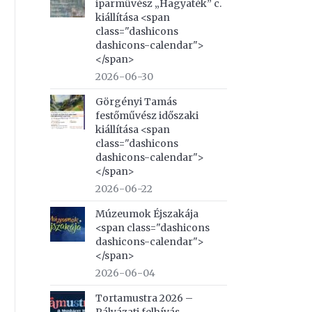
iparművész „Hagyaték” c.
kiállítása <span
class="dashicons
dashicons-calendar">
</span>
2026-06-30
Görgényi Tamás
festőművész időszaki
kiállítása <span
class="dashicons
dashicons-calendar">
</span>
2026-06-22
Múzeumok Éjszakája
<span class="dashicons
dashicons-calendar">
</span>
2026-06-04
Tortamustra 2026 –