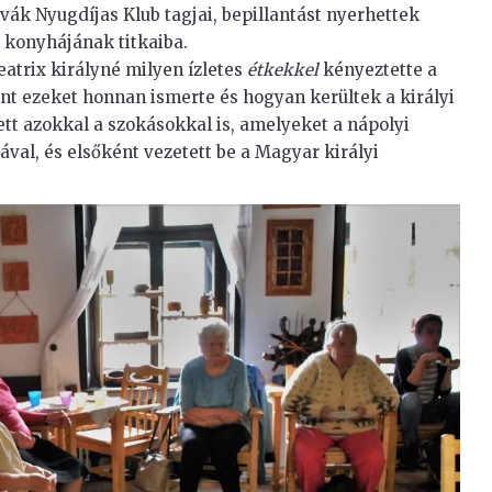
ovák Nyugdíjas Klub tagjai, bepillantást nyerhettek
é konyhájának titkaiba.
eatrix királyné milyen ízletes
étkekkel
kényeztette a
int ezeket honnan ismerte és hogyan kerültek a királyi
t azokkal a szokásokkal is, amelyeket a nápolyi
val, és elsőként vezetett be a Magyar királyi