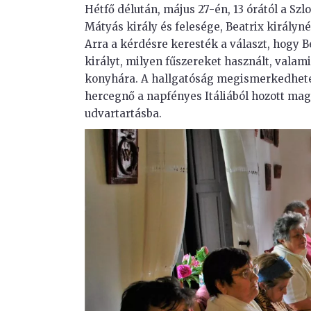
Hétfő délután, május 27-én, 13 órától a Szl
Mátyás király és felesége, Beatrix királyn
Arra a kérdésre keresték a választ, hogy B
királyt, milyen fűszereket használt, valam
konyhára. A hallgatóság megismerkedhetet
hercegnő a napfényes Itáliából hozott magá
udvartartásba.