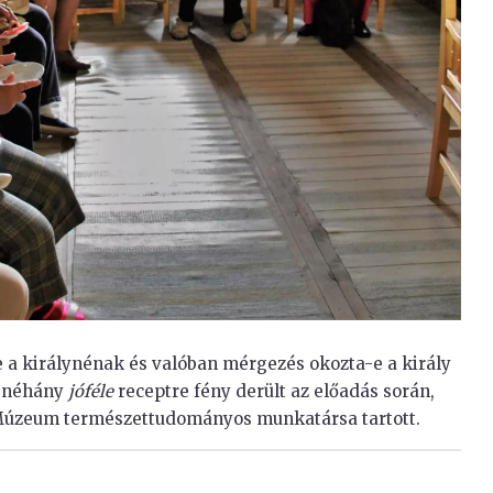
e a királynénak és valóban mérgezés okozta-e a király
t néhány
jóféle
receptre fény derült az előadás során,
Múzeum természettudományos munkatársa tartott.