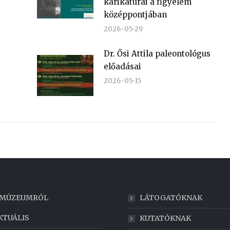
karikatúrái a figyelem
középpontjában
2026-05-29
Dr. Ősi Attila paleontológus
előadásai
2026-05-15
 MÚZEUMRÓL
LÁTOGATÓKNAK
KTUÁLIS
KUTATÓKNAK