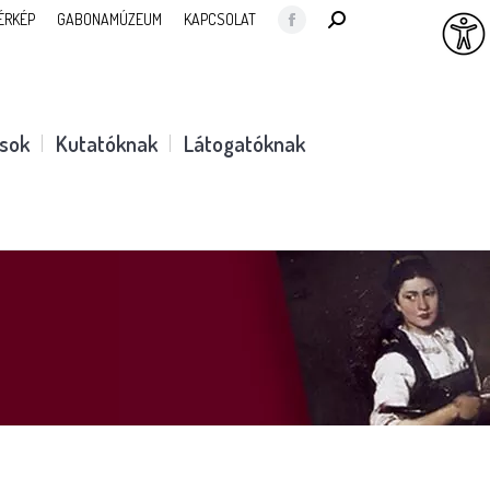
SEARCH:
ÉRKÉP
GABONAMÚZEUM
KAPCSOLAT
Facebook
page
opens
in
ások
Kutatóknak
Látogatóknak
new
window