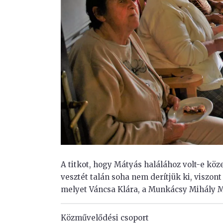
A titkot, hogy Mátyás halálához volt-e köz
vesztét talán soha nem derítjük ki, viszon
melyet Váncsa Klára, a Munkácsy Mihály 
Közművelődési csoport