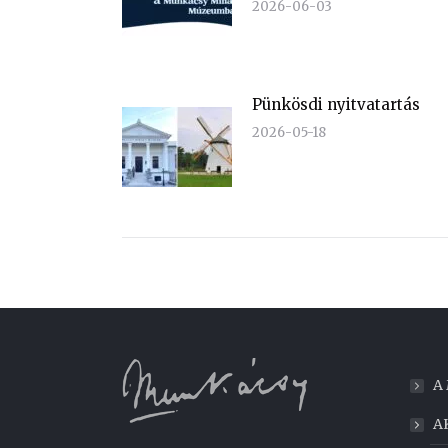
2026-06-03
Pünkösdi nyitvatartás
2026-05-18
A
A