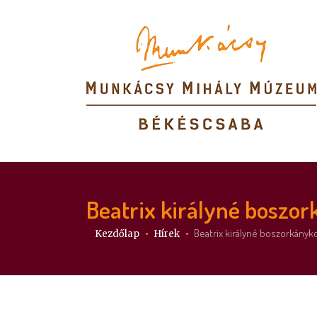
Beatrix királyné boszo
Itt vagy:
Beatrix királyné boszorkány
Kezdőlap
Hírek