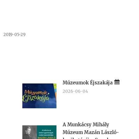
2019-05-29
Múzeumok Éjszakája
2026-06-04
A Munkácsy Mihály
Múzeum Mazán László-