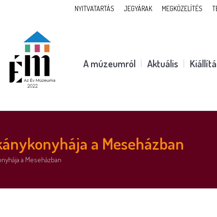
NYITVATARTÁS
JEGYÁRAK
MEGKÖZELÍTÉS
T
A múzeumról
Aktuális
Kiállít
rkánykonyhája a Meseházban
konyhája a Meseházban