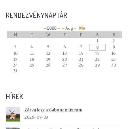
RENDEZVÉNYNAPTÁR
2026
Aug
«
»
«
»
Ma
M
T
W
T
F
S
S
A
1
2
calendar
3
4
5
6
7
9
8
of
10
11
12
13
14
16
15
events
17
18
19
20
21
22
23
24
25
26
27
28
29
30
31
HÍREK
Zárva lesz a Gabonamúzeum
2026-07-03