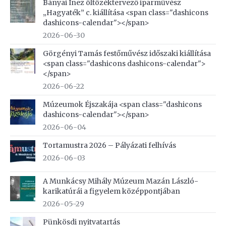
Bányai Inez öltözéktervező iparművész
„Hagyaték” c. kiállítása <span class="dashicons
dashicons-calendar"></span>
2026-06-30
Görgényi Tamás festőművész időszaki kiállítása
<span class="dashicons dashicons-calendar">
</span>
2026-06-22
Múzeumok Éjszakája <span class="dashicons
dashicons-calendar"></span>
2026-06-04
Tortamustra 2026 – Pályázati felhívás
2026-06-03
A Munkácsy Mihály Múzeum Mazán László-
karikatúrái a figyelem középpontjában
2026-05-29
Pünkösdi nyitvatartás