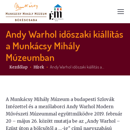
Andy Warhol időszaki kiállítás
a Munkácsy Mihály
Múzeumban
Itt vagy:
Andy Warhol időszaki kiállítás a…
Kezdőlap
Hírek
A Munkácsy Mihály Múzeum a budapesti Szlovák
Intézettel és a mezőlaborci Andy Warhol Modern
Művészeti Múzeummal együttműködve 2019. február
20 – május 26. között mutatja be az „Andy Warhol –
Ezüst úton a bölcsőtől a …-ig” című nagyszabású