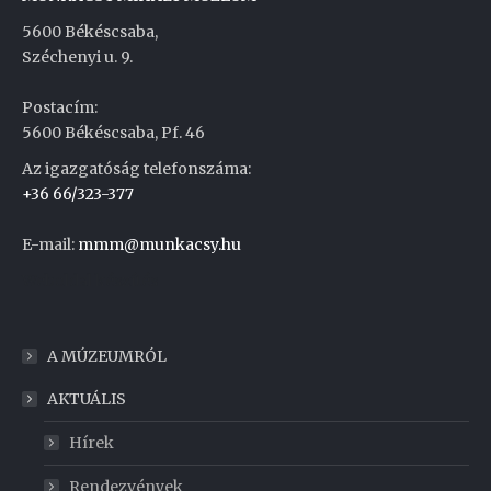
5600 Békéscsaba,
Széchenyi u. 9.
Postacím:
5600 Békéscsaba, Pf. 46
Az igazgatóság telefonszáma:
+36 66/323-377
E-mail:
mmm@munkacsy.hu
Weboldal készítés
A MÚZEUMRÓL
AKTUÁLIS
Hírek
Rendezvények