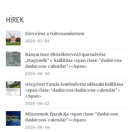
HÍREK
Zárva lesz a Gabonamúzeum
2026-07-03
Bányai Inez öltözéktervező iparművész
„Hagyaték” c. kiállítása <span class="dashicons
dashicons-calendar"></span>
2026-06-30
Görgényi Tamás festőművész időszaki kiállítása
<span class="dashicons dashicons-calendar">
</span>
2026-06-22
Múzeumok Éjszakája <span class="dashicons
dashicons-calendar"></span>
2026-06-04