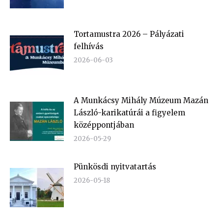
Tortamustra 2026 – Pályázati
felhívás
2026-06-03
A Munkácsy Mihály Múzeum Mazán
László-karikatúrái a figyelem
középpontjában
2026-05-29
Pünkösdi nyitvatartás
2026-05-18