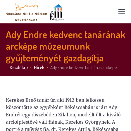
Ady Endre kedvenc tanárának
arcképe múzeumunk
gyűjteményét gazdagítja
Itt vagy:
Ady Endre kedvenc tanárának arcképe…
Kezdőlap
Hírek
Kerekes Ernő tanár úr, aki 1912-ben lelkesen
köszöntötte az egyébként Békéscsabán is járt Ady
Endrét egy díszebéden Zilahon, modellt ült a kiváló
arcképfestővé vált fiának, Kerekes Györgynek. A
portré a művész fia, dr. Kerekes Attila, Békéscsaba