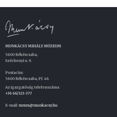
MUNKÁCSY MIHÁLY MÚZEUM
5600 Békéscsaba,
Széchenyi u. 9.
Postacím:
5600 Békéscsaba, Pf. 46
Az igazgatóság telefonszáma:
+36 66/323-377
E-mail:
mmm@munkacsy.hu
Weboldal készítés