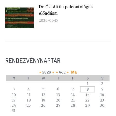
Dr. Ősi Attila paleontológus
előadásai
2026-05-15
RENDEZVÉNYNAPTÁR
2026
Aug
«
»
«
»
Ma
M
T
W
T
F
S
S
A
1
2
calendar
3
4
5
6
7
9
8
of
10
11
12
13
14
16
15
events
17
18
19
20
21
22
23
24
25
26
27
28
29
30
31