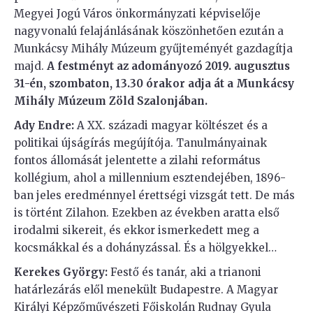
Megyei Jogú Város önkormányzati képviselője
nagyvonalú felajánlásának köszönhetően ezután a
Munkácsy Mihály Múzeum gyűjteményét gazdagítja
majd.
A festményt az adományozó 2019. augusztus
31-én, szombaton, 13.30 órakor adja át a Munkácsy
Mihály Múzeum Zöld Szalonjában.
Ady Endre:
A XX. századi magyar költészet és a
politikai újságírás megújítója. Tanulmányainak
fontos állomását jelentette a zilahi református
kollégium, ahol a millennium esztendejében, 1896-
ban jeles eredménnyel érettségi vizsgát tett. De más
is történt Zilahon. Ezekben az években aratta első
irodalmi sikereit, és ekkor ismerkedett meg a
kocsmákkal és a dohányzással. És a hölgyekkel…
Kerekes György:
Festő és tanár, aki a trianoni
határlezárás elől menekült Budapestre. A Magyar
Királyi Képzőművészeti Főiskolán Rudnay Gyula