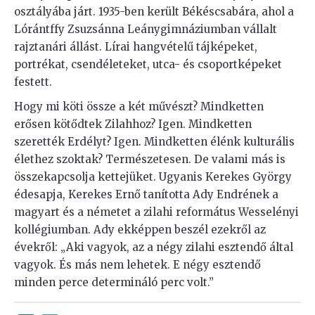
osztályába járt. 1935-ben került Békéscsabára, ahol a
Lórántffy Zsuzsánna Leánygimnáziumban vállalt
rajztanári állást. Lírai hangvételű tájképeket,
portrékat, csendéleteket, utca- és csoportképeket
festett.
Hogy mi köti össze a két művészt? Mindketten
erősen kötődtek Zilahhoz? Igen. Mindketten
szerették Erdélyt? Igen. Mindketten élénk kulturális
élethez szoktak? Természetesen. De valami más is
összekapcsolja kettejüket. Ugyanis Kerekes György
édesapja, Kerekes Ernő tanította Ady Endrének a
magyart és a németet a zilahi református Wesselényi
kollégiumban. Ady ekképpen beszél ezekről az
évekről: „Aki vagyok, az a négy zilahi esztendő által
vagyok. És más nem lehetek. E négy esztendő
minden perce determináló perc volt.”