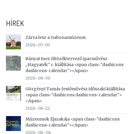
HÍREK
Zárva lesz a Gabonamúzeum
2026-07-03
Bányai Inez öltözéktervező iparművész
„Hagyaték” c. kiállítása <span class="dashicons
dashicons-calendar"></span>
2026-06-30
Görgényi Tamás festőművész időszaki kiállítása
<span class="dashicons dashicons-calendar">
</span>
2026-06-22
Múzeumok Éjszakája <span class="dashicons
dashicons-calendar"></span>
2026-06-04