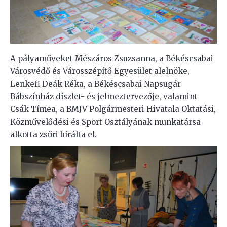
A pályaműveket Mészáros Zsuzsanna, a Békéscsabai
Városvédő és Városszépítő Egyesület alelnöke,
Lenkefi Deák Réka, a Békéscsabai Napsugár
Bábszínház díszlet- és jelmeztervezője, valamint
Csák Tímea, a BMJV Polgármesteri Hivatala Oktatási,
Közművelődési és Sport Osztályának munkatársa
alkotta zsűri bírálta el.