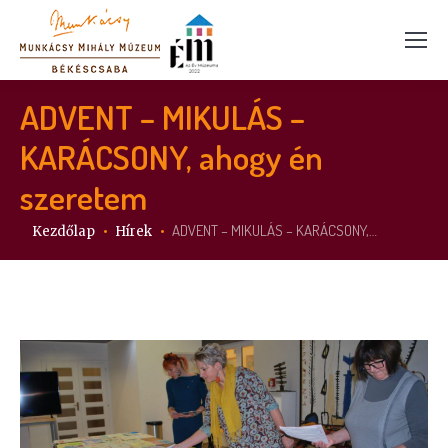
ADVENT – MIKULÁS –
KARÁCSONY, ahogy én
szeretem
Itt vagy:
ADVENT – MIKULÁS – KARÁCSONY,…
Kezdőlap
Hírek