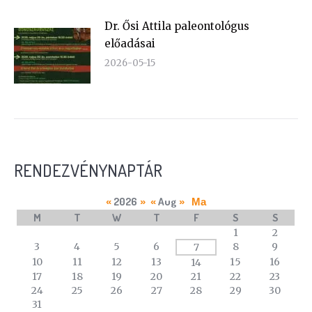
Dr. Ősi Attila paleontológus
előadásai
2026-05-15
RENDEZVÉNYNAPTÁR
2026
Aug
«
»
«
»
Ma
M
T
W
T
F
S
S
A
1
2
calendar
3
4
5
6
8
9
7
of
10
11
12
13
15
16
14
events
17
18
19
20
21
22
23
24
25
26
27
28
29
30
31