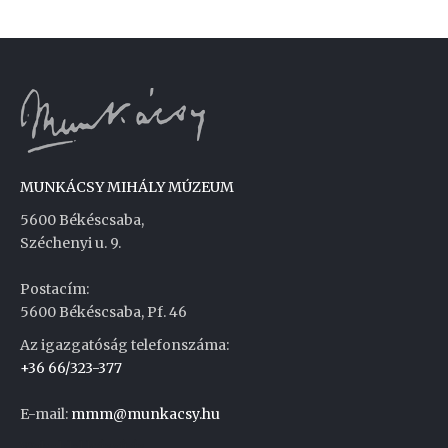
MUNKÁCSY MIHÁLY MÚZEUM
5600 Békéscsaba,
Széchenyi u. 9.
Postacím:
5600 Békéscsaba, Pf. 46
Az igazgatóság telefonszáma:
+36 66/323-377
E-mail:
mmm@munkacsy.hu
Weboldal készítés