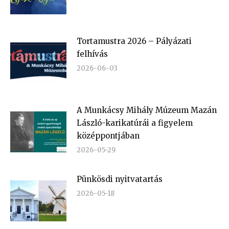
Tortamustra 2026 – Pályázati
felhívás
2026-06-03
A Munkácsy Mihály Múzeum Mazán
László-karikatúrái a figyelem
középpontjában
2026-05-29
Pünkösdi nyitvatartás
2026-05-18