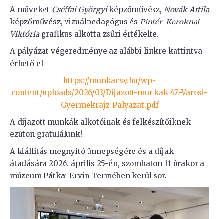
A műveket
Cséffai Györgyi
képzőművész,
Novák Attila
képzőművész, vizuálpedagógus és
Pintér-Koroknai
Viktória
grafikus alkotta zsűri értékelte.
A pályázat végeredménye az alábbi linkre kattintva
érhető el:
https://munkacsy.hu/wp-
content/uploads/2026/03/Dijazott-munkak_47.-Varosi-
Gyermekrajz-Palyazat.pdf
A díjazott munkák alkotóinak és felkészítőiknek
ezúton gratulálunk!
A kiállítás megnyitó ünnepségére és a díjak
átadására 2026. április 25-én, szombaton 11 órakor a
múzeum Pátkai Ervin Termében kerül sor.