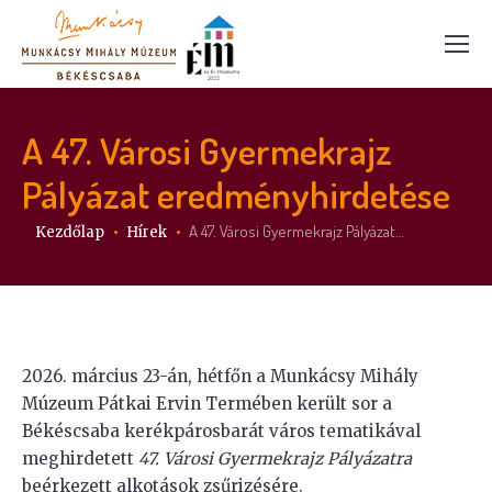
A 47. Városi Gyermekrajz
Pályázat eredményhirdetése
Itt vagy:
A 47. Városi Gyermekrajz Pályázat…
Kezdőlap
Hírek
2026. március 23-án, hétfőn a Munkácsy Mihály
Múzeum Pátkai Ervin Termében került sor a
Békéscsaba kerékpárosbarát város tematikával
meghirdetett
47. Városi Gyermekrajz Pályázatra
beérkezett alkotások zsűrizésére.