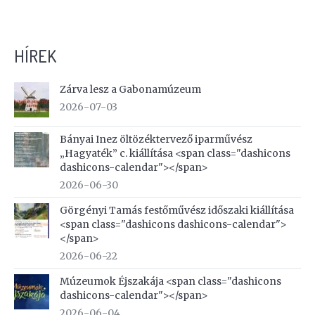
HÍREK
Zárva lesz a Gabonamúzeum
2026-07-03
Bányai Inez öltözéktervező iparművész
„Hagyaték” c. kiállítása <span class="dashicons
dashicons-calendar"></span>
2026-06-30
Görgényi Tamás festőművész időszaki kiállítása
<span class="dashicons dashicons-calendar">
</span>
2026-06-22
Múzeumok Éjszakája <span class="dashicons
dashicons-calendar"></span>
2026-06-04