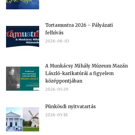
Tortamustra 2026 – Pályázati
felhívás
2026-06-03
A Munkácsy Mihály Múzeum Mazán
László-karikatúrái a figyelem
középpontjában
2026-05-29
Pünkösdi nyitvatartás
2026-05-18