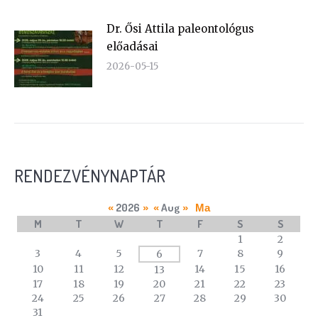
Dr. Ősi Attila paleontológus
előadásai
2026-05-15
RENDEZVÉNYNAPTÁR
2026
Aug
«
»
«
»
Ma
M
T
W
T
F
S
S
A
1
2
calendar
3
4
5
7
8
9
6
of
10
11
12
14
15
16
13
events
17
18
19
20
21
22
23
24
25
26
27
28
29
30
31