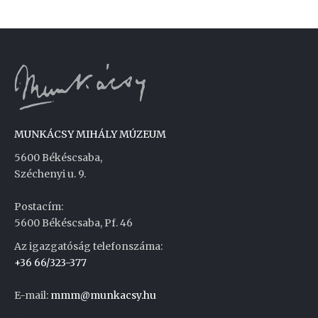
MUNKÁCSY MIHÁLY MÚZEUM
5600 Békéscsaba,
Széchenyi u. 9.
Postacím:
5600 Békéscsaba, Pf. 46
Az igazgatóság telefonszáma:
+36 66/323-377
E-mail:
mmm@munkacsy.hu