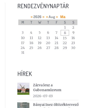
RENDEZVÉNYNAPTÁR
2026
Aug
«
»
«
»
Ma
M
T
W
T
F
S
S
A
1
2
calendar
3
4
5
6
7
9
8
of
10
11
12
13
14
16
15
events
17
18
19
20
21
22
23
24
25
26
27
28
29
30
31
HÍREK
Zárva lesz a
Gabonamúzeum
2026-07-03
Bányai Inez öltözéktervező