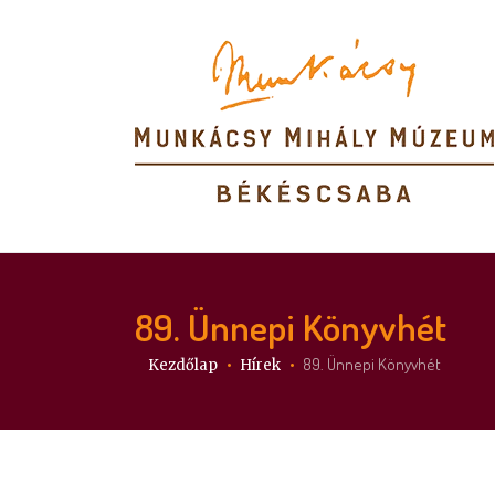
89. Ünnepi Könyvhét
Itt vagy:
89. Ünnepi Könyvhét
Kezdőlap
Hírek