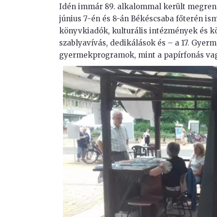
Idén immár 89. alkalommal került megren
június 7-én és 8-án Békéscsaba főterén is
könyvkiadók, kulturális intézmények és k
szablyavívás, dedikálások és – a 17. Gye
gyermekprogramok, mint a papírfonás vagy