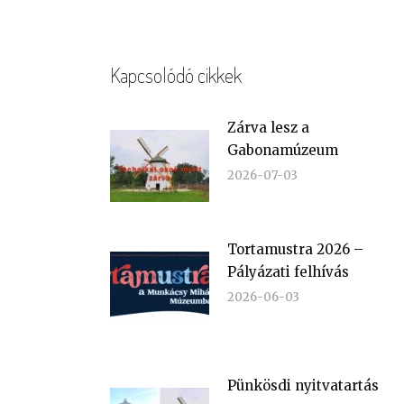
Kapcsolódó cikkek
Zárva lesz a
Gabonamúzeum
2026-07-03
Tortamustra 2026 –
Pályázati felhívás
2026-06-03
Pünkösdi nyitvatartás