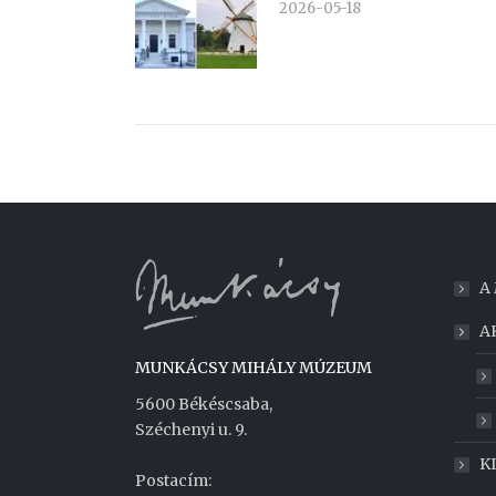
2026-05-18
A
A
MUNKÁCSY MIHÁLY MÚZEUM
5600 Békéscsaba,
Széchenyi u. 9.
K
Postacím: