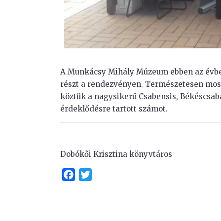
A Munkácsy Mihály Múzeum ebben az évben 
részt a rendezvényen. Természetesen most
köztük a nagysikerű Csabensis, Békéscsa
érdeklődésre tartott számot.
Dobókői Krisztina könyvtáros
Facebook
Twitter