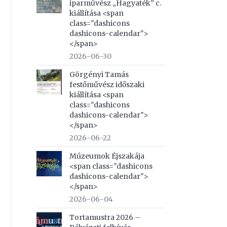
iparművész „Hagyaték” c.
kiállítása <span
class="dashicons
dashicons-calendar">
</span>
2026-06-30
Görgényi Tamás
festőművész időszaki
kiállítása <span
class="dashicons
dashicons-calendar">
</span>
2026-06-22
Múzeumok Éjszakája
<span class="dashicons
dashicons-calendar">
</span>
2026-06-04
Tortamustra 2026 –