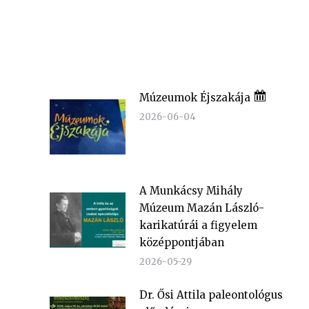
Múzeumok Éjszakája
2026-06-04
A Munkácsy Mihály
Múzeum Mazán László-
karikatúrái a figyelem
középpontjában
2026-05-29
Dr. Ősi Attila paleontológus