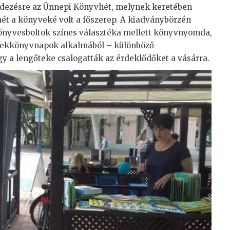
dezésre az Ünnepi Könyvhét, melynek keretében
mét a könyveké volt a főszerep. A kiadványbörzén
önyvesboltok színes választéka mellett könyvnyomda,
rmekkönyvnapok alkalmából – különböző
 a lengőteke csalogatták az érdeklődőket a vásárra.