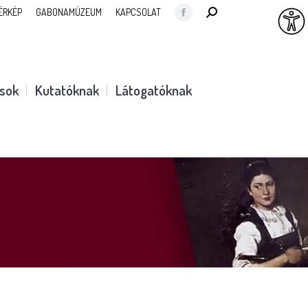
SEARCH:
ÉRKÉP
GABONAMÚZEUM
KAPCSOLAT
Facebook
page
opens
in
ások
Kutatóknak
Látogatóknak
new
window