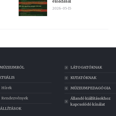
előadásai
2026-05-15
 MÚZEUMRÓL
LÁTOGATÓKNAK
KTUÁLIS
KUTATÓKNAK
Hírek
MÚZEUMPEDAGÓGIA
Rendezvények
Állandó kiállításokhoz
kapcsolódó kínálat
IÁLLÍTÁSOK