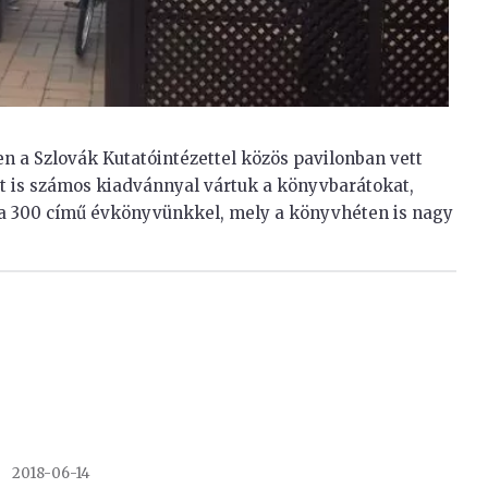
a Szlovák Kutatóintézettel közös pavilonban vett
 is számos kiadvánnyal vártuk a könyvbarátokat,
ba 300 című évkönyvünkkel, mely a könyvhéten is nagy
2018-06-14