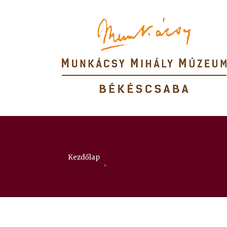
Itt vagy:
Kezdőlap