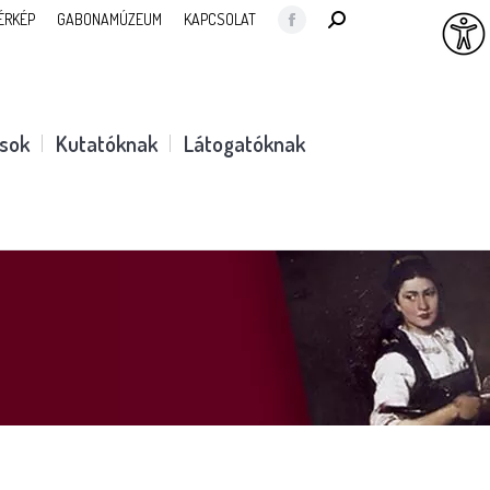
SEARCH:
ÉRKÉP
GABONAMÚZEUM
KAPCSOLAT
Facebook
page
opens
in
ások
Kutatóknak
Látogatóknak
new
window