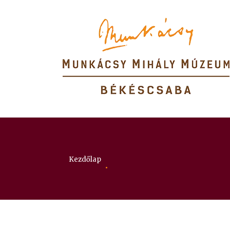
Itt vagy:
Kezdőlap