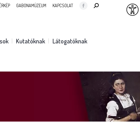
SEARCH:
ÉRKÉP
GABONAMÚZEUM
KAPCSOLAT
Facebook
page
opens
in
ások
Kutatóknak
Látogatóknak
new
window