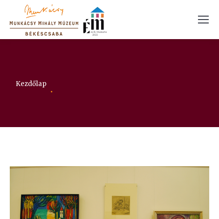
Itt vagy:
Kezdőlap