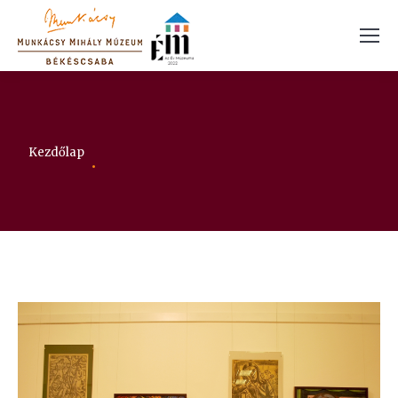
Itt vagy:
Kezdőlap