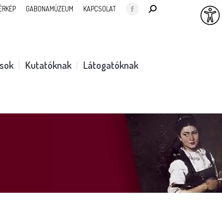
SEARCH:
ÉRKÉP
GABONAMÚZEUM
KAPCSOLAT
Facebook
page
opens
in
ások
Kutatóknak
Látogatóknak
new
window