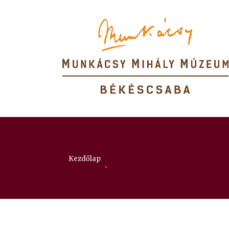
Itt vagy:
Kezdőlap