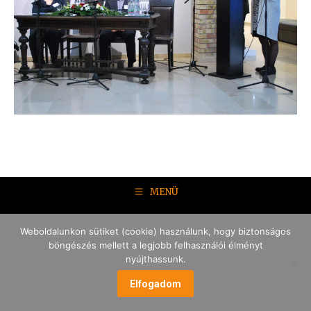
MENÜ
Weboldalunkon sütiket (cookie) használunk, hogy biztonságos
böngészés mellett a legjobb felhasználói élményt
nyújthassunk.
Elfogadom