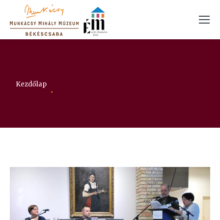
Itt vagy:
Kezdőlap