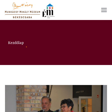
Itt vagy:
Kezdőlap