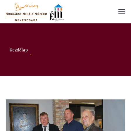
Itt vagy:
Kezdőlap