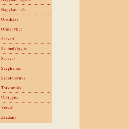
Nagykamarás
Orosháza
Örménykút
Sarkad
Szabadkígyós
Szarvas
Szeghalom
Szentetornya
Tótkomlós
Újkígyós
Vésztő
Zsadány