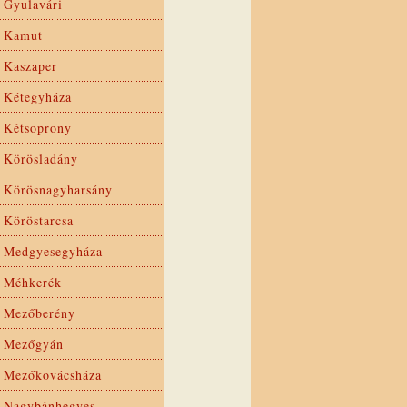
Gyulavári
Kamut
Kaszaper
Kétegyháza
Kétsoprony
Körösladány
Körösnagyharsány
Köröstarcsa
Medgyesegyháza
Méhkerék
Mezőberény
Mezőgyán
Mezőkovácsháza
Nagybánhegyes