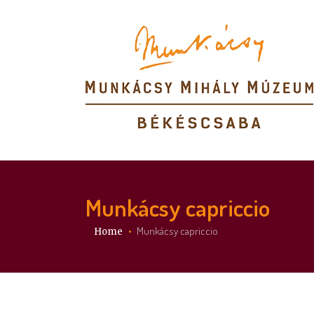
Munkácsy capriccio
You are here:
Munkácsy capriccio
Home