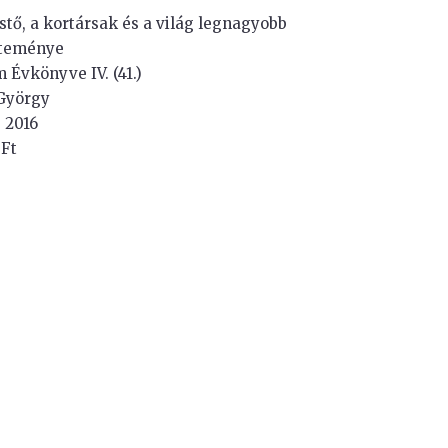
stő, a kortársak és a világ legnagyobb
teménye
Évkönyve IV. (41.)
 György
 2016
 Ft