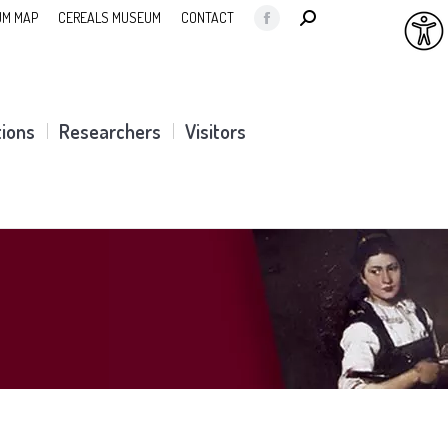
SEARCH:
M MAP
CEREALS MUSEUM
CONTACT
Facebook
page
opens
in
tions
Researchers
Visitors
new
window