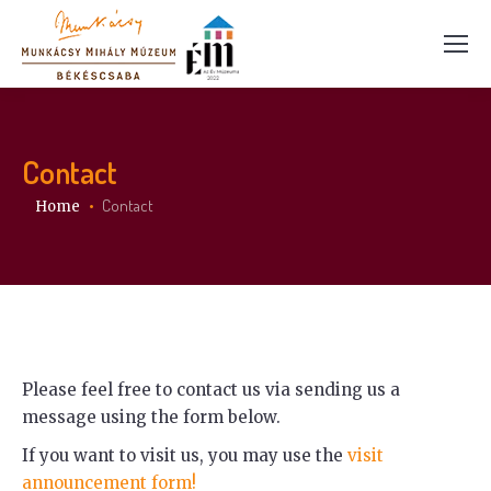
Contact
You are here:
Contact
Home
Please feel free to contact us via sending us a
message using the form below.
If you want to visit us, you may use the
visit
announcement form!