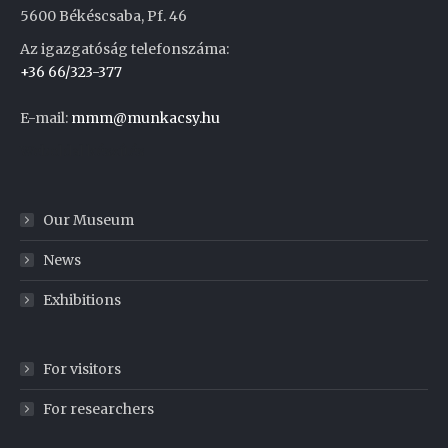
5600 Békéscsaba, Pf. 46
Az igazgatóság telefonszáma:
+36 66/323-377
E-mail:
mmm@munkacsy.hu
Weboldal készítés
Our Museum
News
Exhibitions
For visitors
For researchers