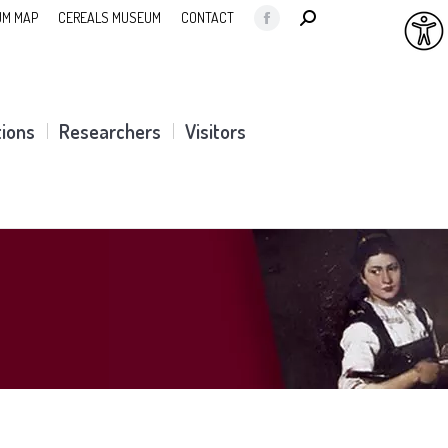
SEARCH:
M MAP
CEREALS MUSEUM
CONTACT
Facebook
page
opens
in
tions
Researchers
Visitors
new
window