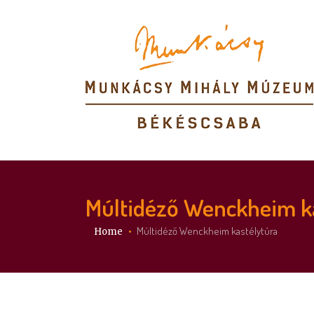
Múltidéző Wenckheim k
You are here:
Múltidéző Wenckheim kastélytúra
Home