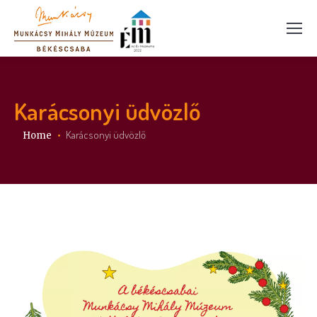
Karácsonyi üdvözlő
You are here:
Karácsonyi üdvözlő
Home