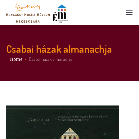
Csabai házak almanachja
You are here:
Csabai házak almanachja
Home