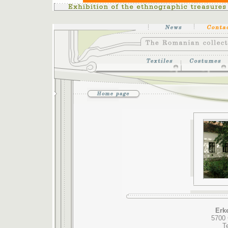
Erk
5700 
T