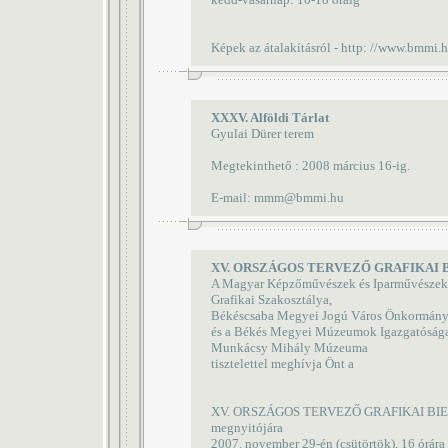
Képek az átalakításról - http: //www.bmmi.h
XXXV. Alföldi Tárlat
Gyulai Dürer terem
Megtekinthető : 2008 március 16-ig.
E-mail: mmm@bmmi.hu
XV. ORSZÁGOS TERVEZŐ GRAFIKAI 
A Magyar Képzőművészek és Iparművészek 
Grafikai Szakosztálya,
Békéscsaba Megyei Jogú Város Önkormány
és a Békés Megyei Múzeumok Igazgatóság
Munkácsy Mihály Múzeuma
tisztelettel meghívja Önt a
XV. ORSZÁGOS TERVEZŐ GRAFIKAI BI
megnyitójára
2007. november 29-én (csütörtök), 16 órára