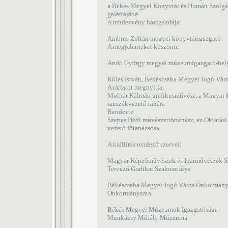
a Békés Megyei Könyvtár és Humán Szolgál
galériájába.
A rendezvény házigazdája:
Ambrus Zoltán megyei könyvtárigazgató
A megjelenteket köszönti:
Ando György megyei múzeumigazgató-hely
Köles István, Békéscsaba Megyei Jogú Váro
A tárlatot megnyitja:
Molnár Kálmán grafikusművész, a Magyar
tanszékvezető tanára
Rendezte:
Szepes Hédi művészettörténész, az Oktatási
vezető főtanácsosa
A kiállítás rendező szervei:
Magyar Képzőművészek és Iparművészek S
Tervező Grafikai Szakosztálya
Békéscsaba Megyei Jogú Város Ónkormány
Ónkormányzata
Békés Megyei Múzeumok Igazgatósága
Munkácsy Mihály Múzeuma