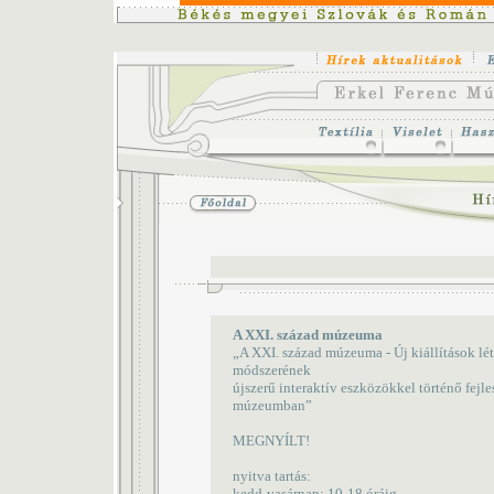
A XXI. század múzeuma
„A XXI. század múzeuma - Új kiállítások lé
módszerének
újszerű interaktív eszközökkel történő fej
múzeumban”
MEGNYÍLT!
nyitva tartás:
kedd-vasárnap: 10-18 óráig