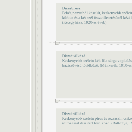
Díszabrosz
Fehér, pamutból készült, keskenyebb szélei
körben és a két szél összeillesztésénél kézi 
(Kétegyháza, 1920-as évek)
Dísztörölköző
Keskenyebb szélein kék-lila-sárga vagdaláso
háziszövésű törölköző. (Méhkerék, 1910-es
Dísztörölköző
Keskenyebb szélein piros és rózsaszín csíko
rojtozással díszített törölköző. (Battonya, 