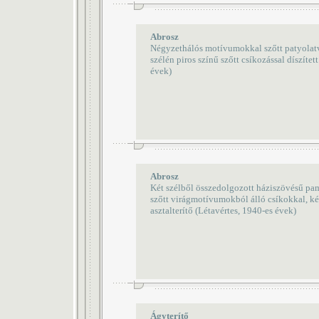
Abrosz
Négyzethálós motívumokkal szőtt patyolatv
szélén piros színű szőtt csíkozással díszített
évek)
Abrosz
Két szélből összedolgozott háziszövésű pa
szőtt virágmotívumokból álló csíkokkal, két 
asztalterítő (Létavértes, 1940-es évek)
Ágyterítő