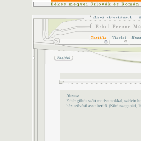
Abrosz
Fehér göbös szőtt motívumokkal, szélein hor
háziszövésű asztalterítő. (Körösszegapáti, 