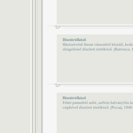
Dísztörölköző
Háziszövésű finom vászonból készült, kesk
slingeléssel díszített törölköző. (Battonya,
Dísztörölköző
Fehér pamutból szőtt, szélein halványlila la
csipkével díszített törölköző. (Pocsaj, 1940