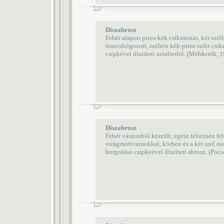
Díszabrosz
Fehér alapon piros-kék csíkmintás, két szél
összedolgozott, szélein kék-piros szőtt csí
csipkével díszített aztalterítő. (Méhkerék, 
Díszabrosz
Fehér vászonból készült, egész felszínén fehé
virágmotívumokkal, körben és a két szél öss
horgolású csipkeével díszített abrosz. (Pocs