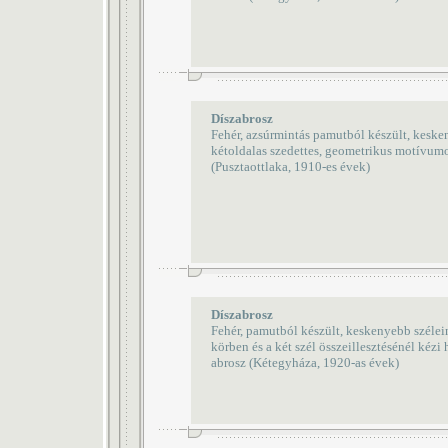
Díszabrosz
Fehér, azsúrmintás pamutból készült, kesken
kétoldalas szedettes, geometrikus motívumo
(Pusztaottlaka, 1910-es évek)
Díszabrosz
Fehér, pamutból készült, keskenyebb széle
körben és a két szél összeillesztésénél kézi 
abrosz (Kétegyháza, 1920-as évek)