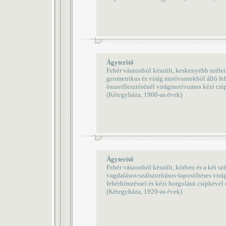
Ágyterítő
Fehér vászonból készült, keskenyebb szélei
geometrikus és virág motívumokból álló feh
összeillesztésénél virágmotívumos kézi csipk
(Kétegyháza, 1900-as évek)
Ágyterítő
Fehér vászonból készült, körben és a két szé
vagdalásos-szálszorításos-laposöltéses vir
fehérhímzéssel és kézi horgolású csipkével d
(Kétegyháza, 1920-as évek)