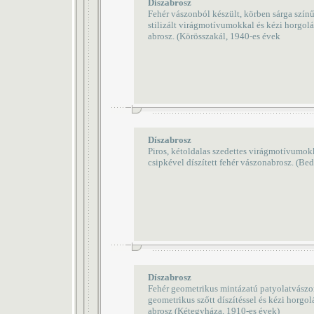
Díszabrosz
Fehér vászonból készült, körben sárga színű
stilizált virágmotívumokkal és kézi horgolá
abrosz. (Körösszakál, 1940-es évek
Díszabrosz
Piros, kétoldalas szedettes virágmotívumok
csipkével díszített fehér vászonabrosz. (Be
Díszabrosz
Fehér geometrikus mintázatú patyolatvászon
geometrikus szőtt díszítéssel és kézi horgol
abrosz (Kétegyháza, 1910-es évek)