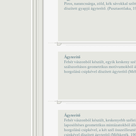
Piros, narancssárga, zöld, kék sávokkal szőt
díszített gyapjú ágyterítő. (Pusztaottlaka, 1
Ágyterítő
Fehér vászonból készült, egyik keskeny szé
szálszorításos geometrikus motívumokból á
horgolású csipkével díszített ágyterítő (Mé
Ágyterítő
Fehér vászonból készült, keskenyebb szélei
laposöltéses geometrikus mintázatokból áll
horgolású csipkével, a két szél összeilleszt
csipkével díszített ágyterítő (Méhkerék, 19