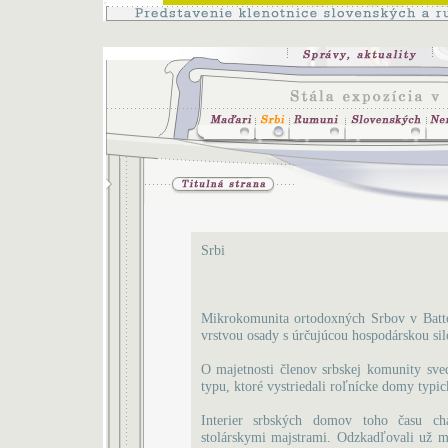
Srbi
Mikrokomunita ortodoxných Srbov v Batt
vrstvou osady s úrčujúcou hospodárskou sil
O majetnosti členov srbskej komunity sve
typu, ktoré vystriedali roľnícke domy typi
Interier srbských domov toho času cha
stolárskymi majstrami. Odzkadľovali už me