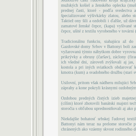
Jednotlivé časti ľudového kroja krajčír
mužských košiel a ženského oplecka (mušk
prednej časti, ktoré - podľa svedectva 
špecializované výšivkárky zlatou, alebo 
Taktiež ony šili a ozdobili i ďalšie, už d
zamatové ženské čepce, (kapa) vyšívané s
čepce, ušité z textilu vyrobeného v továrni
Tradicionálnu funkciu, siahajúcu až do 
Gazdovské domy Srbov v Battonyi boli z
vyžarovanú týmto nábytkom dobre vyrovnali 
prikrývky a obrusy (čaršav), záclony (fira
ich všedné dni, zároveň zvýšovali aj jas
kostola a pri iných sviatkoch obdarovať k
kmotra (kum) a svadobného družbu (stari sv
Usilovní, pritom však nádheru milujúci Srbi
záprahy a kone pokryli krásnymi ozdobnými
Ozdobou predných čistých izieb majetnej
(cílím) ktoré zhotovili banátski majstri t
storočia s obľubou uprednostňovali aj ako p
Niekdajšie bohatosť srbskej ľudovej text
Battonyi nám teraz na prelome storočie 
chránených ako vzáemy skvost rodinného de