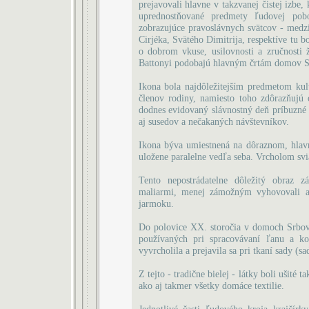
prejavovali hlavne v takzvanej čistej izbe
uprednostňované predmety ľudovej pobo
zobrazujúce pravoslávnych svätcov - medz
Cirjéka, Svätého Dimitrija, respektíve tu b
o dobrom vkuse, usilovnosti a zručnost
Battonyi podobajú hlavným črtám domov Sr
Ikona bola najdôležitejším predmetom kul
členov rodiny, namiesto toho zdôrazňujú 
dodnes evidovaný slávnostný deň príbuzné 
aj susedov a nečakaných návštevníkov.
Ikona býva umiestnená na dôraznom, hlavno
uložene paralelne vedľa seba. Vrcholom svia
Tento nepostrádatelne dôležitý obraz z
maliarmi, menej zámožným vyhovovali aj 
jarmoku.
Do polovice XX. storočia v domoch Srbov 
používaných pri spracovávaní ľanu a ko
vyvrcholila a prejavila sa pri tkaní sady (
Z tejto - tradične bielej - látky boli ušité
ako aj takmer všetky domáce textilie.