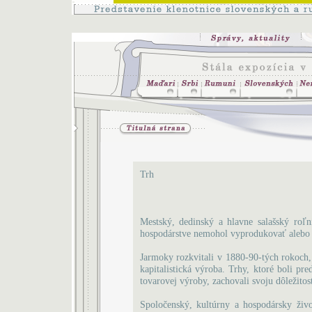
Trh
Mestský, dedinský a hlavne salašský roľní
hospodárstve nemohol vyprodukovať alebo 
Jarmoky rozkvitali v 1880-90-tých rokoch
kapitalistická výroba. Trhy, ktoré boli p
tovarovej výroby, zachovali svoju dôležitosť
Spoločenský, kultúrny a hospodársky živ