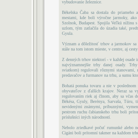
vybudovanie železnice.
Békešska Čaba sa dostala do priameho 
mestami, kde boli výročne jarmoky, ako
Szolnok, Budapest. Spojila Veľkú nížinu 
uzlom, tým zatlačila do úzadia také, pre
Gyula.
Význam a dôležitosť trhov a jarmokov sa p
stále na tom istom mieste, v centre, aj cest
Z denných trhov niektorí - v každej osade 
najvýznamnejšie trhy danej osady. Trhy
sviatkom) regulovali rôznymi stanovami, n
predavačov a furmanov na trhu, a sumu ktor
Bohatá ponuka tovaru a nie v poslednom ra
obyvateľov z ďalších krajov. Neraz sa v
regulovaním riek aj člnom, aby sa včas do
Békésa, Gyuly, Berénya, Sarvaša, Túru, ti
nevidenými známymi, príbuznými, vymenil
pestrom ruchu čabianskeho trhu boli príto
príslušníci iných národností.
Nebolo zriedkavé počuť rumunké alebo ne
Cigáni boli prítomní takmer na každom trh