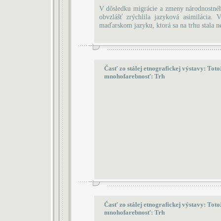
V dôsledku migrácie a zmeny národnostného
obvzlášť zrýchlila jazyková asimilácia
maďarskom jazyku, ktorá sa na trhu stala 
Časť zo stálej etnografickej výstavy: Toto
mnohofarebnosť: Trh
Časť zo stálej etnografickej výstavy: Toto
mnohofarebnosť: Trh