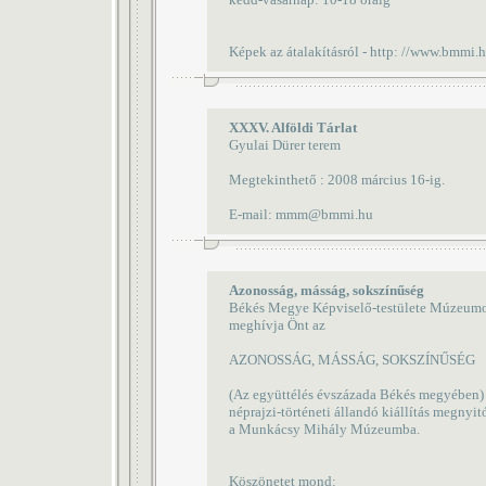
Képek az átalakításról - http: //www.bmmi.h
XXXV. Alföldi Tárlat
Gyulai Dürer terem
Megtekinthető : 2008 március 16-ig.
E-mail: mmm@bmmi.hu
Azonosság, másság, sokszínűség
Békés Megye Képviselő-testülete Múzeumok 
meghívja Önt az
AZONOSSÁG, MÁSSÁG, SOKSZÍNŰSÉG
(Az együttélés évszázada Békés megyében)
néprajzi-történeti állandó kiállítás megnyit
a Munkácsy Mihály Múzeumba.
Köszönetet mond: