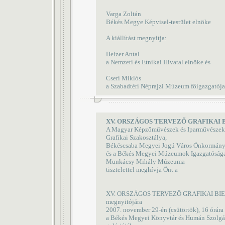
Varga Zoltán
Békés Megye Képvisel-testület elnöke
A kiállítást megnyitja:
Heizer Antal
a Nemzeti és Etnikai Hivatal elnöke és
Cseri Miklós
a Szabadtéri Néprajzi Múzeum főigazgatója
XV. ORSZÁGOS TERVEZŐ GRAFIKAI 
A Magyar Képzőművészek és Iparművészek 
Grafikai Szakosztálya,
Békéscsaba Megyei Jogú Város Önkormány
és a Békés Megyei Múzeumok Igazgatóság
Munkácsy Mihály Múzeuma
tisztelettel meghívja Önt a
XV. ORSZÁGOS TERVEZŐ GRAFIKAI BI
megnyitójára
2007. november 29-én (csütörtök), 16 órára
a Békés Megyei Könyvtár és Humán Szolgál