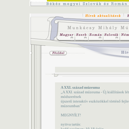
A XXI. század múzeuma
„A XXI. század múzeuma - Új kiállítások lé
módszerének
újszerű interaktív eszközökkel történő fej
múzeumban”
MEGNYÍLT!
nyitva tartás:
kedd-vasárnap: 10-18 óráig