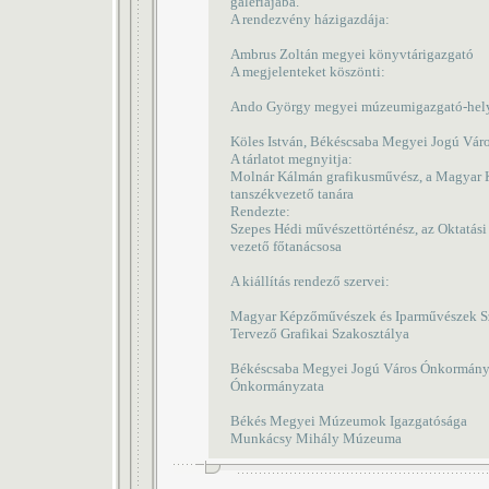
galériájába.
A rendezvény házigazdája:
Ambrus Zoltán megyei könyvtárigazgató
A megjelenteket köszönti:
Ando György megyei múzeumigazgató-hely
Köles István, Békéscsaba Megyei Jogú Váro
A tárlatot megnyitja:
Molnár Kálmán grafikusművész, a Magyar
tanszékvezető tanára
Rendezte:
Szepes Hédi művészettörténész, az Oktatási
vezető főtanácsosa
A kiállítás rendező szervei:
Magyar Képzőművészek és Iparművészek S
Tervező Grafikai Szakosztálya
Békéscsaba Megyei Jogú Város Ónkormány
Ónkormányzata
Békés Megyei Múzeumok Igazgatósága
Munkácsy Mihály Múzeuma