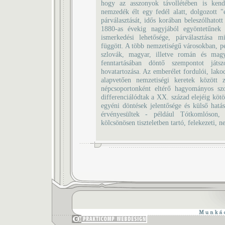
hogy az asszonyok távollétében is kendn
nemzedék élt egy fedél alatt, dolgozott
párválasztását, idős korában beleszólhatott
1880-as évekig nagyjából egyöntetűnek 
ismerkedési lehetősége, párválasztása mi
függött. A több nemzetiségű városokban, p
szlovák, magyar, illetve román és mag
fenntartásában döntő szempontot játsz
hovatartozása. Az emberélet fordulói, lako
alapvetően nemzetiségi keretek között 
népcsoportonként eltérő hagyományos szok
differenciálódtak a XX. század elejéig kötö
egyéni döntések jelentősége és külső hatá
érvényesültek - például Tótkomlóson
kölcsönösen tiszteletben tartó, felekezeti, 