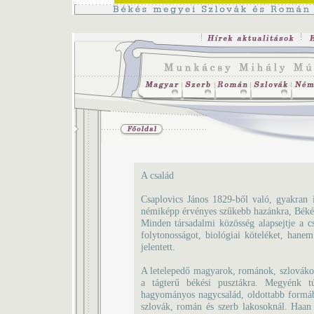
A család
Csaplovics János 1829-ből való, gyakran 
némiképp érvényes szűkebb hazánkra, Békés 
Minden társadalmi közösség alapsejtje a c
folytonosságot, biológiai köteléket, hanem
jelentett.
A letelepedő magyarok, románok, szlovákok
a tágterű békési pusztákra. Megyénk 
hagyományos nagycsalád, oldottabb formába
szlovák, román és szerb lakosoknál. Haan 