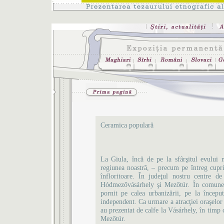
Ceramica populară
La Giula, încă de pe la sfârşitul evului 
regiunea noastră, – precum pe întreg cupr
înfloritoare. În judeţul nostru centre de 
Hódmezővásárhely şi Mezőtúr. În comunele
pornit pe calea urbanizării, pe la începu
independent. Ca urmare a atracţiei oraşelor
au prezentat de calfe la Vásárhely, în timp 
Mezőtúr.