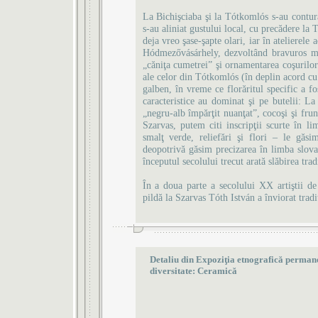
La Bichişciaba şi la Tótkomlós s-au conturat
s-au aliniat gustului local, cu precădere la
deja vreo şase-şapte olari, iar în atelierele
Hódmezővásárhely, dezvoltând bravuros mode
„căniţa cumetrei” şi ornamentarea coşurilor
ale celor din Tótkomlós (în deplin acord cu c
galben, în vreme ce florăritul specific a fo
caracteristice au dominat şi pe butelii: L
„negru-alb împărţit nuanţat”, cocoşi şi frun
Szarvas, putem citi inscripţii scurte în 
smalţ verde, reliefări şi flori – le găsi
deopotrivă găsim precizarea în limba slova
începutul secolului trecut arată slăbirea tradi
În a doua parte a secolului XX artiştii de
pildă la Szarvas Tóth István a înviorat tradi
Detaliu din Expoziţia etnografică permanen
diversitate: Ceramică