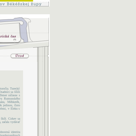
toročia. Turecký
adníci sa líšili
Temer súčasne s
rávu Rumunského
háza, Méhkerék,
k jedinou, čisto
rbmi, v Eleku s
 škôl. Cirkev sa
a, začala vydávať
nostná identita
 konfesionálnych