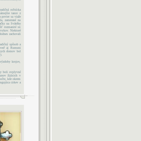
adičná roľnícka
ámejšie tance z
 povier sa viaže
la, zamerané na
ačky na Svätého
ášť rozmanité sú
zvykov. Niektoré
dodnes zachovali
radičný spôsob a
, veď aj Rumuni
ckych domov bol
).
výzdoby krojov,
ny boli ovplyvné
unov žijúcich v
počte, kde okrem
ngujúca cirkev a