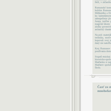
škôl, v zúčastňo
Rumunské komun
kultúra Rumuno
Méhkeréku a Ele
ku kalendárnym
zabezpečenie p
Juraja, turíčne
magické úkony s
zložky poverové
archaický charakt
Na poli materiá
technika, motí
kupovali svoj 
daný nie natoľk
Kroj Rumunov s
používania domá
Stupeň etnickej
historicko-spo
Maďarsku si naj
Maďarov spoluži
škola.
Časť zo s
mnohofar