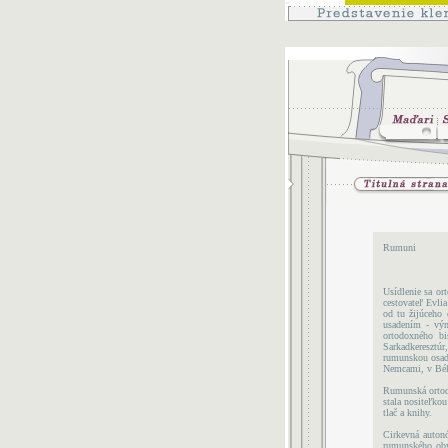
Rumuni
Usídlenie sa or
cestovateľ Evli
od tu žijúceho
usadením - výn
ortodoxného bi
Sarkadkeresztúr
rumunskou osad
Nemcami, v Bék
Rumunská ortodo
stala nositeľkou
tlač a knihy.
Cirkevná auton
rumunského obyv