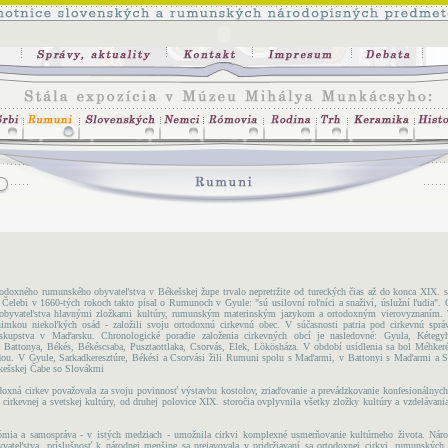
todoxného rumunského obyvateľstva v Békešskej župe trvalo nepretržite od tureckých čias až do konca XIX. s
a Čelebi v 1660-tých rokoch takto písal o Rumunoch v Gyule: "sú usilovní roľníci a snaživí, úslužní ľudia". Os
 obyvateľstva hlavnými zložkami kultúry, rumunským materinským jazykom a ortodoxným vierovyznaním. 
imkou niekoľkých osád - založili svoju ortodoxnú cirkevnú obec. V súčasnosti patria pod cirkevnú sp
skupstva v Maďarsku. Chronologické poradie založenia cirkevných obcí je nasledovné: Gyula, Kétegy
, Battonya, Békés, Békéscsaba, Pusztaottlaka, Csorvás, Elek, Lökösháza. V období usídlenia sa bol Méhkeré
ou. V Gyule, Sarkadkeresztúre, Békési a Csorvási žili Rumuni spolu s Maďarmi, v Battonyi s Maďarmi a S
ešskej Čabe so Slovákmi
xná cirkev považovala za svoju povinnosť výstavbu kostolov, zriaďovanie a prevádzkovanie konfesionálnych
 cirkevnej a svetskej kultúry, od druhej polovice XIX. storočia ovplyvnila všetky zložky kultúry a vzdelávani
ómia a samospráva - v istých medziach - umožnila cirkvi komplexné usmerňovanie kultúrneho života. Národ
ateľstva, príslušnosť k národnej menšine sa prejavovala v pridržiavaní sa ortodoxnej cirkvi, rumunských