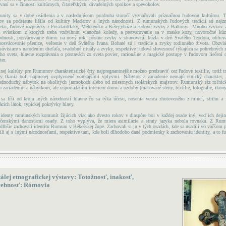
vaní sa v činnosti kultúrnych, čitateľských, divadelných spolkov a spevokolov.
ity sa v dobe osídlenia a v nasledujúcom poldruha storočí vyznačovali príznačnou ľudovou kultúrou. Tr
v sa podstatne líšila od kultúry Maďarov a iných národností. Z rumunských ľudových tradícií sú najzn
ku, ľudové rozprávky z Pusztaottlaky, Méhkeréku a Kétegyháze a ľudové zvyky z Battonyi. Mnoho zvykov a
 sviatkom z ktorých treba vzdvihnúť vianočné koledy, a pretvarovanie sa v maske kozy, novoročné kúz
lodnosti, posväcovanie domu na nový rok, pôstne zvyky v stravovaní, kúzla v deň Svätého Teodora, obliev
 posväcovanie pšenice, veštenie v deň Svätého Ivana. Bohaté sú i tradície a zvyky rodinného života. Obzvl
úvisiace s narodením dieťaťa, svadobné rituály a zvyky, respektíve ľudová slovesnosť týkajúca sa pohrebných 
ho sveta, hlavne rozprávania o postavách zo sveta povier, racionálne a magické postupy v ľudovom liečení 
er.
lnej kultúry pre Rumunov charakteristické črty najpregnantnejšie možno predstaviť cez ľudové textílie, totiž t
vy tkania boli najmenej ovplyvnené vonkajšími vplyvmi. Nábytok a zariadenie nemajú etnický charakter
jednoduchý nábytok na okolitých jarmokoch alebo od miestnych stolárskych majstrov. Rumunský ráz roľní
o zariadením a nábytkom, ale usporiadaním interieru domu a ozdoby (maľované steny, textílie, fotografie, ikony
a líši od kroja iných národností hlavne čo sa týka účesu, nosenia venca zhotoveného z mincí, strihu a 
cich látok, typickej pokrývky hlavy.
 identy rumunských komunít žijúcich viac ako dvesto rokov v diaspóre bol v každej osade iný, veď ich deji
ločenskými danosťami osady. Z toho vyplýva, že miera asimilácie a straty jazyka nebola rovnaká. Z Rum
dlhšie zachovali identitu Rumuni v Békešskej župe. Zachovali si ju v tých osadách, kde sa usadili vo väčšom 
li aj s inými národnosťami, respektíve tam, kde boli dlhodobo dané podmienky k zachovaniu identity, a to fu
tálej etnografickej výstavy: Totožnosť, inakosť,
ebnosť: Rómovia