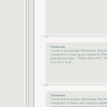
Tranoscius
"Locul de provenienţă: Békéscsaba. Descrie
evanghelice cu litere gotice apărută în 1900
punctată inscripţia: ""Fabian Pall 1910"". D
15,5 cm V: 4 cm"
Tranoscius
"Locul de provenienţă: Békéscsaba. Descrie
evanghelice în limba cehă, legată în copertă
care se vede inscripţia ornamentată, în relie