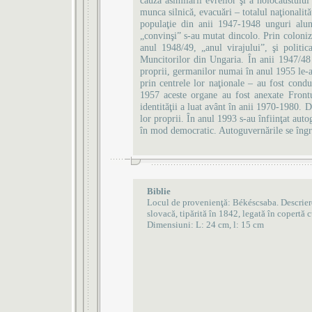
cauza asimilării evreilor şi a holocaustulu
munca silnică, evacuări – totalul naţionalit
populaţie din anii 1947-1948 unguri alung
„convinşi” s-au mutat dincolo. Prin coloniza
anul 1948/49, „anul virajului”, şi politic
Muncitorilor din Ungaria. În anii 1947/48 s
proprii, germanilor numai în anul 1955 le-a 
prin centrele lor naţionale – au fost condu
1957 aceste organe au fost anexate Frontul
identităţii a luat avânt în anii 1970-1980. 
lor proprii. În anul 1993 s-au înfiinţat auto
în mod democratic. Autoguvernările se îngrij
Biblie
Locul de provenienţă: Békéscsaba. Descrier
slovacă, tipărită în 1842, legată în copertă c
Dimensiuni: L: 24 cm, l: 15 cm