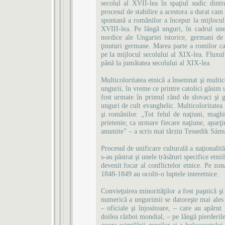
secolul al XVII-lea în spaţiul sudic dint
procesul de stabilire a acestora a durat cam 
spontană a românilor a început la mijlocul 
XVIII-lea. Pe lângă unguri, în cadrul unei
nordice ale Ungariei istorice, germani de
ţinuturi germane. Marea parte a romilor ca
pe la mijlocul secolului al XIX-lea. Fluxul 
până la jumătatea secolului al XIX-lea.
Multicoloritatea etnică a însemnat şi multic
ungurii, în vreme ce printre catolici găsim 
fost urmate în primul rând de slovaci şi g
unguri de cult evanghelic. Multicoloritatea 
şi românilor. „Tot felul de naţiuni, maghi
prietenie; ca urmare fiecare naţiune, aparţi
anumite” – a scris mai târziu Tessedik Sám
Procesul de unificare culturală a naţionalită
s-au păstrat şi unele trăsături specifice etni
devenit focar al conflictelor etnice. Pe zo
1848-1849 au ocolit-o luptele interetnice.
Convieţuirea minorităţilor a fost paşnică şi 
numerică a ungurimii se datoreşte mai ales a
– oficiale şi înjositoare, – care au apărut 
doilea război mondial, – pe lângă pierderile