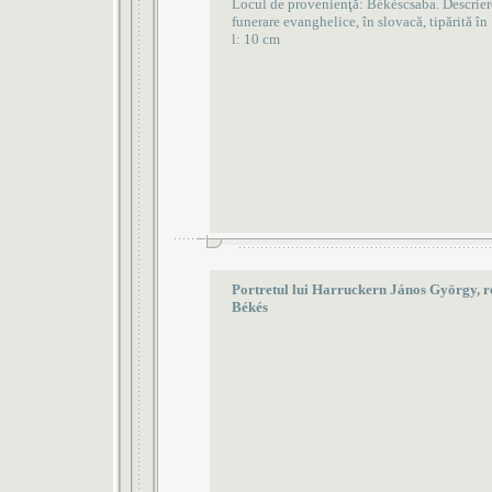
Locul de provenienţă: Békéscsaba. Descrier
funerare evanghelice, în slovacă, tipărită î
l: 10 cm
Portretul lui Harruckern János György, r
Békés