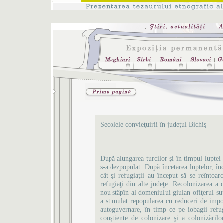
Secolele convieţuirii în judeţul Bichiş
După alungarea turcilor şi în timpul luptei 
s-a dezpopulat. După încetarea luptelor, în
cât şi refugiaţii au început să se reîntoar
refugiaţi din alte judeţe. Recolonizarea 
nou stâpîn al domeniului giulan ofiţerul 
a stimulat repopularea cu reduceri de impozi
autoguvernare, în timp ce pe iobagii refug
conştiente de colonizare şi a colonizăril