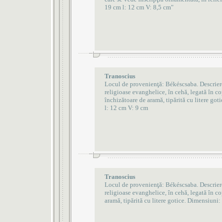
19 cm l: 12 cm V: 8,5 cm"
Tranoscius
Locul de provenienţă: Békéscsaba. Descrier
religioase evanghelice, în cehă, legată în cop
închizătoare de aramă, tipărită cu litere go
l: 12 cm V: 9 cm
Tranoscius
Locul de provenienţă: Békéscsaba. Descrier
religioase evanghelice, în cehă, legată în c
aramă, tipărită cu litere gotice. Dimensiuni