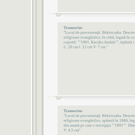
Tranoscius
"Locul de provenienţă: Békéscsaba. Descrie
religioase evanghelice, în cehă, legată în co
copertă: ""1901. Kaczko András"", tipărită c
L: 20 cm l: 12 cm V: 7 cm "
Tranoscius
"Locul de provenienţă: Békéscsaba. Descrie
religioase evenghelice, apărută în 1886, lega
din aramă pe care e inscripţia ""1891"". Di
V: 4,5 cm"