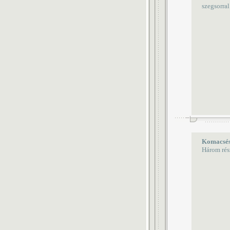
szegsorra
Komacsés
Három rész