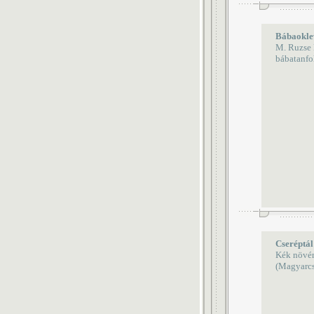
Bábaokle
M. Ruzse 
bábatanfo
Cseréptál
Kék növén
(Magyarcs