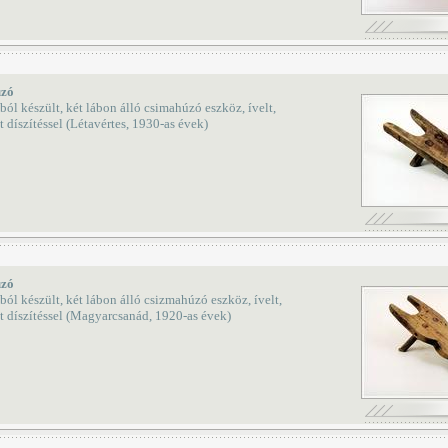
zó
l készült, két lábon álló csimahúzó eszköz, ívelt,
t díszítéssel (Létavértes, 1930-as évek)
zó
l készült, két lábon álló csizmahúzó eszköz, ívelt,
t díszítéssel (Magyarcsanád, 1920-as évek)