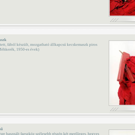
szk
stett, fából készült, mozgatható állkapcsú kecskemaszk piros
(Méhkerék, 1950-es évek)
sű
sre használt faeszköz szélesebb részén két merőleges, hegyes