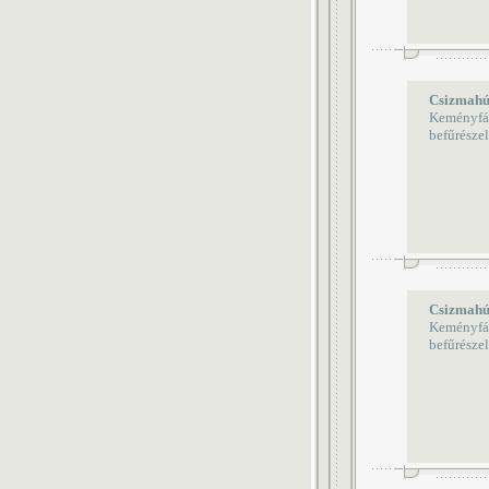
Csizmahú
Keményfábó
befűrészel
Csizmahú
Keményfábó
befűrészel