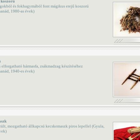
 koszorú
ágokból és fokhagymából font mágikus erejű koszorú
anád, 1980-as évek)
ú
 elforgatható hármasfa, zsákmadzag készítéséhez
anád, 1940-es évek)
szk
zült, mozgatható állkapcsú kecskemaszk piros lepellel (Gyula,
vek)