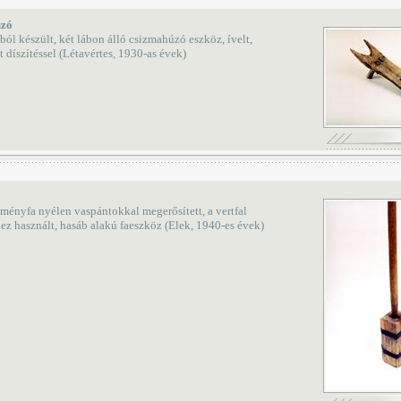
zó
l készült, két lábon álló csizmahúzó eszköz, ívelt,
t díszítéssel (Létavértes, 1930-as évek)
ményfa nyélen vaspántokkal megerősített, a vertfal
ez használt, hasáb alakú faeszköz (Elek, 1940-es évek)