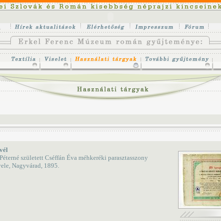
vél
Péterné született Cséffán Éva méhkeréki parasztasszony
ele, Nagyvárad, 1895.