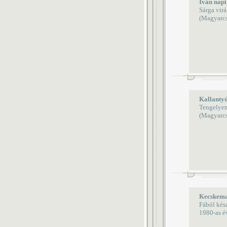
Iván napi
Sárga vir
(Magyarcs
Kallanty
Tengelyen
(Magyarcs
Kecskema
Fából kés
1980-as é