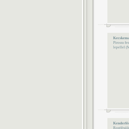
Kecskema
Pirosra fe
lepellel 
Kenderfé
Rostfésülé