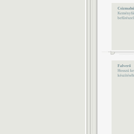
Csizmahú
Keményfábó
befűrészel
Falverő
Hosszú ke
készítéséh