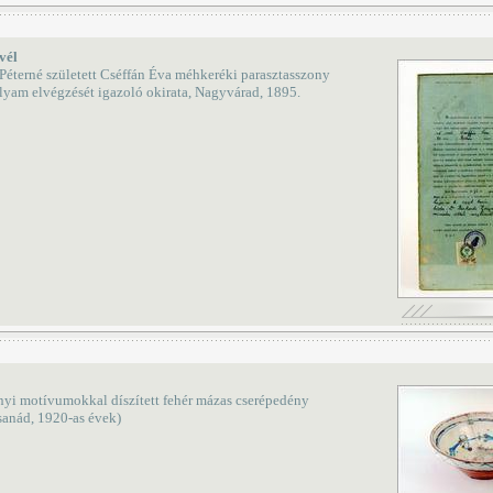
vél
Péterné született Cséffán Éva méhkeréki parasztasszony
lyam elvégzését igazoló okirata, Nagyvárad, 1895.
yi motívumokkal díszített fehér mázas cserépedény
anád, 1920-as évek)