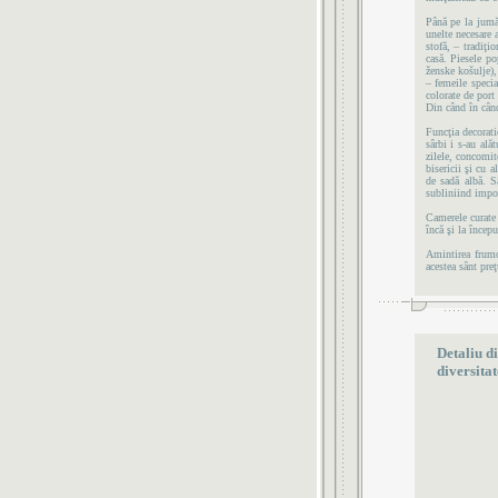
Până pe la jumăt
unelte necesare 
stofă, – tradiţi
casă. Piesele po
ženske košulje),
– femeile specia
colorate de port
Din când în când
Funcţia decorati
sârbi i s-au alăt
zilele, concomit
bisericii şi cu a
de sadă albă. Sâ
subliniind impo
Camerele curate 
încă şi la începu
Amintirea frumoa
acestea sânt pre
Detaliu di
diversitat