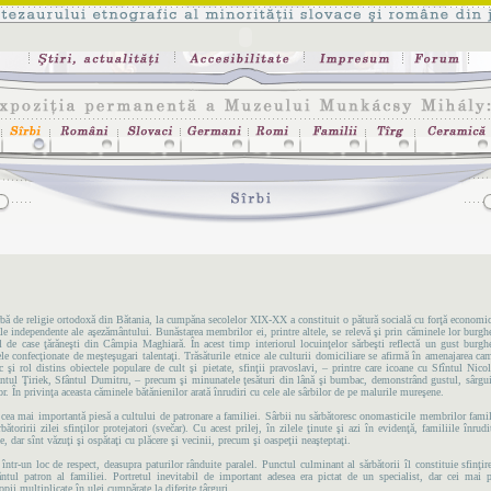
ă de religie ortodoxă din Bătania, la cumpăna secolelor XIX-XX a constituit o pătură socială cu forţă economic
rale independente ale aşezământului. Bunăstarea membrilor ei, printre altele, se relevă şi prin căminele lor burghe
ul de case ţărăneşti din Câmpia Maghiară. În acest timp interiorul locuinţelor sărbeşti reflectă un gust burg
le confecţionate de meşteşugari talentaţi. Trăsăturile etnice ale culturii domiciliare se afirmă în amenajarea cam
 şi rol distins obiectele populare de cult şi pietate, sfinţii pravoslavi, – printre care icoane cu Sfîntul Nico
ântul Ţiriek, Sfântul Dumitru, – precum şi minunatele ţesături din lână şi bumbac, demonstrând gustul, sârguin
or. În privinţa aceasta căminele bătănienilor arată înrudiri cu cele ale sârbilor de pe malurile mureşene.
 cea mai importantă piesă a cultului de patronare a familiei. Sârbii nu sărbătoresc onomasticile membrilor famil
ătoririi zilei sfinţilor protejatori (svečar). Cu acest prilej, în zilele ţinute şi azi în evidenţă, familiile înrud
, dar sînt văzuţi şi ospătaţi cu plăcere şi vecinii, precum şi oaspeţii neaşteptaţi.
 într-un loc de respect, deasupra paturilor rânduite paralel. Punctul culminant al sărbătorii îl constituie sfinţire
ântul patron al familiei. Portretul inevitabil de important adesea era pictat de un specialist, dar cei mai p
ii multiplicate în ulei cumpărate la diferite târguri.