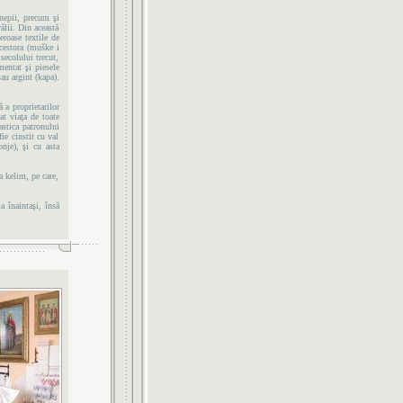
ânepii, precum şi
ălii. Din această
eroase textile de
acestora (muške i
secolului trecut,
mentat şi piesele
au argint (kapa).
 a proprietarilor
ţat viaţa de toate
astica patronului
fie cinstit cu val
onje), şi cu asta
a kelim, pe care,
a înaintaşi, însă