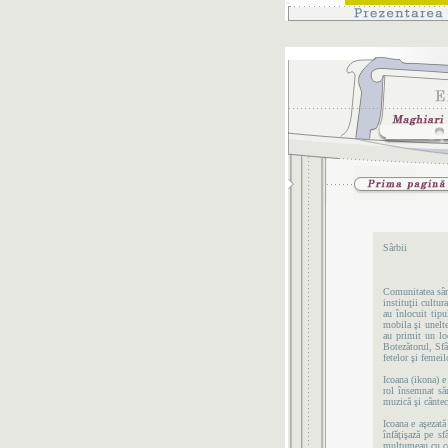
Sârbii
Comunitatea sârb
instituţii cultu
au înlocuit tip
mobila şi unelte
au primit un loc
Botezătorul, Sf
fetelor şi femeil
Icoana (ikona) e
rol însemnat sărb
muzică şi cântece
Icoana e aşezată
înfăţişază pe sf
mulţumeau cu cop