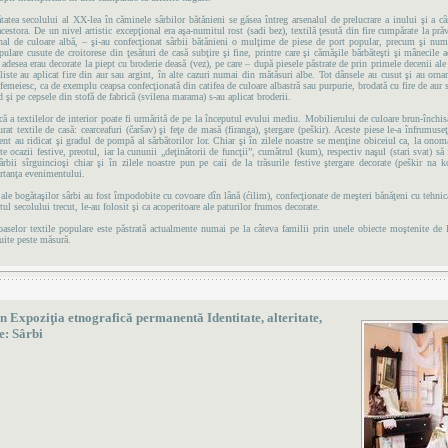
atea secolului al XX-lea în căminele sârbilor bătănieni se găsea întreg arsenalul de prelucrare a inului şi a c
acestora. De un nivel artistic excepţional era aşa-numitul rost (sadi bez), textilă ţesută din fire cumpărate la prăv
onal de culoare albă, – şi-au confecţionat sârbii bătănieni o mulţime de piese de port popular, precum şi num
pulare cusute de croitorese din ţesături de casă subţire şi fine, printre care şi cămăşile bărbăteşti şi mânecile 
 adesea erau decorate la piept cu broderie deasă (vez), pe care – după piesele păstrate de prin primele decenii ale 
liste au aplicat fire din aur sau argint, în alte cazuri numai din mătăsuri albe. Tot dânsele au cusut şi au orna
 femeiesc, ca de exemplu ceapsa confecţionată din catifea de culoare albastră sau purpurie, brodată cu fire de aur s
 şi pe cepsele din stofă de fabrică (svilena marama) s-au aplicat broderii.
că a textilelor de interior poate fi urmărită de pe la începutul evului mediu. Mobilierului de culoare brun-închisă
urat textile de casă: cearceafuri (čaršav) şi feţe de masă (firanga), ştergare (peškir). Aceste piese le-a înfrumuse
ent au ridicat şi gradul de pompă al sărbătorilor lor. Chiar şi în zilele noastre se menţine obiceiul ca, la onom
lte ocazii festive, preotul, iar la cununii „deţinătorii de funcţii”, cumătrul (kum), respectiv naşul (stari svat) să 
rbii sîrguincioşi chiar şi în zilele noastre pun pe caii de la trăsurile festive ştergare decorate (peškir na k
rtanţa evenimentului.
ale bogătaşilor sârbi au fost împodobite cu covoare dîn lână (ćilim), confecţionate de meşteri bănăţeni cu tehnic
tul secolului trecut, le-au folosit şi ca acoperitoare ale paturilor frumos decorate.
selor textile populare este păstrată actualmente numai pe la câteva familii prin unele obiecte moştenite de l
ţuite peste măsură.
n Expoziţia etnografică permanentă Identitate, alteritate,
e: Sârbi