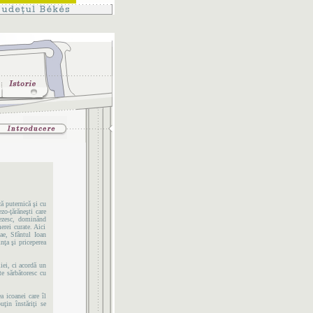
ă puternică şi cu
zo-ţărăneşti care
hezesc, dominând
erei curate. Aici
lae, Sfântul Ioan
ţa şi priceperea
iei, ci acordă un
ite sărbătoresc cu
a icoanei care îl
uţin înstăriţi se